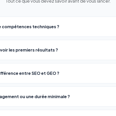
Tout ce que vous devez savoir avant de vous lancer.
de compétences techniques ?
logiciel a été conçu pour être accessible à
tous les profils
: a
ME ou agences. Pas de code, pas de configuration complexe —
voir les premiers résultats ?
 décrivez votre activité, et le logiciel gère tout en automatiqu
sateurs observent une amélioration de leur positionnement en
4 
rathon, pas un sprint — mais notre logiciel
accélère considér
différence entre SEO et GEO ?
isant les actions SEO et GEO 24h/24. Vous suivez l'évolution 
Optimization) vous positionne sur les moteurs classiques : Goo
 Optimization) va plus loin : il fait en sorte que les IA généra
ngagement ou une durée minimale ?
us citent comme référence dans leurs réponses. Notre logiciel e
 automatiquement.
ous nos packs sont résiliables à tout moment, directement depu