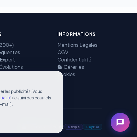
S
INFORMATIONS
(7200+)
Mentions Légales
équentes
CGV
 Expert
Confidentialité
 Évolutions
Gérer les
cookies
er les publicités. Vous
tialité
(le suivi des courriels
e-mail).
Paiement Sécurisé
S
tripe
Pay
Pal