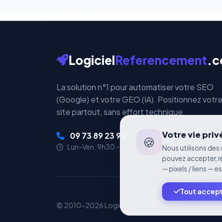
Logiciel
Referencement
.
La solution n°1 pour automatiser votre SEO
(Google) et votre GEO (IA). Positionnez votr
site partout, sans effort technique.
Votre vie pri
09 73 89 23 94
🍪
Lun-Ven: 9h30 - 18h00
Nous utilisons des 
pouvez accepter, r
— pixels / liens — e
Tout accep
© 2010-2026 LogicielReferencement.com - Tous dr