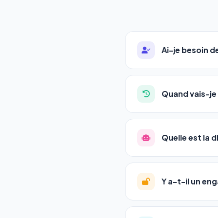
Ai-je besoin 
Absolument pas. Notre 
auto-entrepreneurs, P
Quand vais-je 
l'adresse de votre site,
La plupart de nos utili
référencement est un ma
Quelle est la 
progression
en automat
votre tableau de bord.
Le
SEO
(Search Engine 
GEO
(Generative Engine
Y a-t-il un e
Gemini et Perplexity
vo
deux simultanément et
Aucun engagement.
T