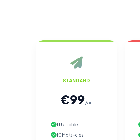
STANDARD
€99
/an
1 URL cible
10 Mots-clés