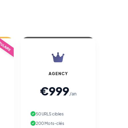
ULAIRE
AGENCY
€999
/an
50 URLS cibles
200 Mots-clés