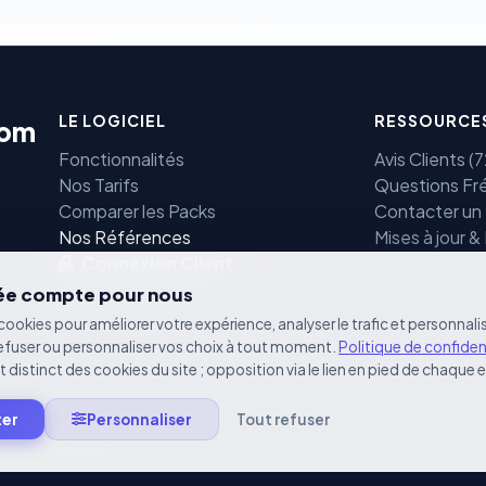
LE LOGICIEL
RESSOURCE
com
Fonctionnalités
Avis Clients 
Nos Tarifs
Questions Fr
Comparer les Packs
Contacter un
e
Nos Références
Mises à jour &
Connexion Client
vée compte pour nous
cookies pour améliorer votre expérience, analyser le trafic et personnalis
efuser ou personnaliser vos choix à tout moment.
Politique de confiden
st distinct des cookies du site ; opposition via le lien en pied de chaque 
ter
Personnaliser
Tout refuser
oits réservés.