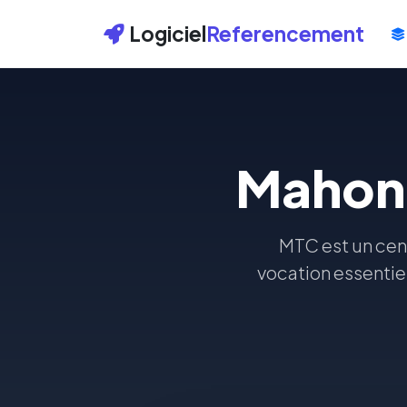
Logiciel
Referencement
Mahone
MTC est un cen
vocation essentie