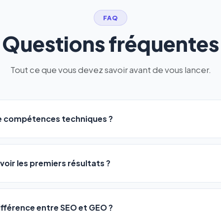
FAQ
Questions fréquentes
Tout ce que vous devez savoir avant de vous lancer.
de compétences techniques ?
logiciel a été conçu pour être accessible à
tous les profils
: a
ME ou agences. Pas de code, pas de configuration complexe —
voir les premiers résultats ?
 décrivez votre activité, et le logiciel gère tout en automatiqu
sateurs observent une amélioration de leur positionnement en
4 
rathon, pas un sprint — mais notre logiciel
accélère considér
différence entre SEO et GEO ?
isant les actions SEO et GEO 24h/24. Vous suivez l'évolution 