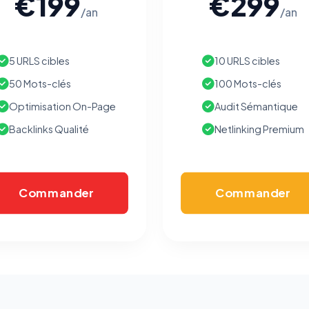
€199
€299
/an
/an
5 URLS cibles
10 URLS cibles
50 Mots-clés
100 Mots-clés
Optimisation On-Page
Audit Sémantique
Backlinks Qualité
Netlinking Premium
Commander
Commander