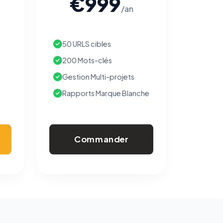
€999
/an
50 URLS cibles
200 Mots-clés
Gestion Multi-projets
Rapports Marque Blanche
Commander