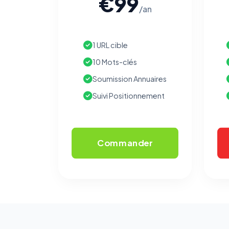
€99
/an
1 URL cible
10 Mots-clés
Soumission Annuaires
Suivi Positionnement
Commander