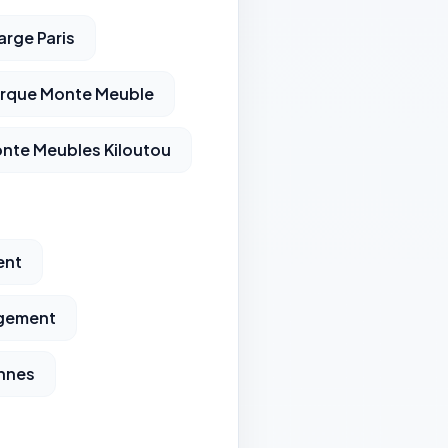
rge Paris
rque Monte Meuble
nte Meubles Kiloutou
ent
gement
nnes