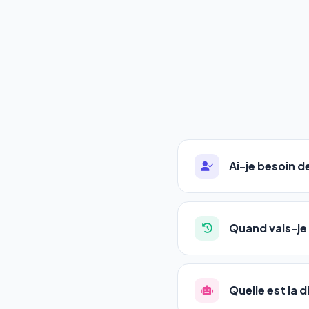
Ai-je besoin 
Absolument pas. Notre 
auto-entrepreneurs, P
Quand vais-je 
l'adresse de votre site,
La plupart de nos utili
référencement est un ma
Quelle est la 
progression
en automat