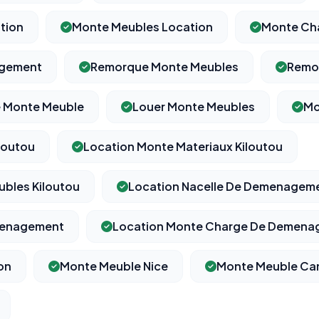
tion
Monte Meubles Location
Monte Cha
agement
Remorque Monte Meubles
Remo
⚙️
 Monte Meuble
Louer Monte Meubles
Mo
Cookies essentiels
TOUJOURS ACTIF
Nécessaires au fonctionnement du site : session, sécurité,
loutou
Location Monte Materiaux Kiloutou
mémorisation de vos choix de consentement. Ils ne peuvent
pas être désactivés.
bles Kiloutou
Location Nacelle De Demenagem
Cookies analytiques
menagement
Location Monte Charge De Demena
Nous aident à comprendre comment vous utilisez le site
(pages visitées, durée de visite) pour l'améliorer. Données
anonymisées via Google Analytics.
on
Monte Meuble Nice
Monte Meuble Ca
Cookies marketing