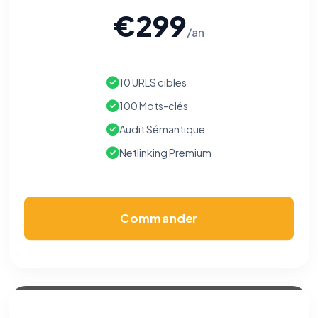
€299
/an
10 URLS cibles
100 Mots-clés
Audit Sémantique
Netlinking Premium
Commander