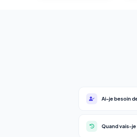
Ai-je besoin 
Absolument pas. Notre 
auto-entrepreneurs, P
Quand vais-je 
l'adresse de votre site,