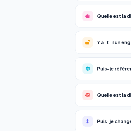
La plupart de nos utili
référencement est un ma
Quelle est la 
progression
en automat
votre tableau de bord.
Le
SEO
(Search Engine 
GEO
(Generative Engine
Y a-t-il un e
Gemini et Perplexity
vo
deux simultanément et
Aucun engagement.
T
en un clic, ou en nous c
Puis-je référe
pas de frais cachés. Vot
Oui ! Chaque pack couvr
Quelle est la 
•
Standard
→ 1 URL
•
Pro
→ jusqu'à 5 URLs
Une agence SEO factu
•
Premium
→ jusqu'à 1
les IA. Notre logiciel 
Puis-je chang
•
Agency
→ jusqu'à 50
visibles en temps réel