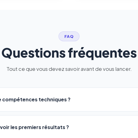
FAQ
Questions fréquentes
Tout ce que vous devez savoir avant de vous lancer.
de compétences techniques ?
logiciel a été conçu pour être accessible à
tous les profils
: a
ME ou agences. Pas de code, pas de configuration complexe —
voir les premiers résultats ?
 décrivez votre activité, et le logiciel gère tout en automatiqu