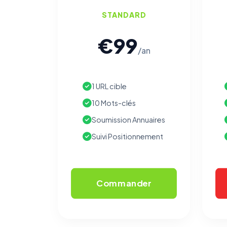
STANDARD
€99
/an
1 URL cible
10 Mots-clés
Soumission Annuaires
Suivi Positionnement
Commander