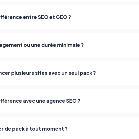
sateurs observent une amélioration de leur positionnement en
4 
rathon, pas un sprint — mais notre logiciel
accélère considér
différence entre SEO et GEO ?
isant les actions SEO et GEO 24h/24. Vous suivez l'évolution 
Optimization) vous positionne sur les moteurs classiques : Goo
 Optimization) va plus loin : il fait en sorte que les IA généra
ngagement ou une durée minimale ?
us citent comme référence dans leurs réponses. Notre logiciel e
 automatiquement.
ous nos packs sont résiliables à tout moment, directement depu
ontactant par téléphone (09 73 89 23 94) ou via le support en li
ncer plusieurs sites avec un seul pack ?
re liberté est totale.
e un nombre de sites différent :
différence avec une agence SEO ?
re en moyenne entre
500 et 3 000€/mois
, sans garantie de rés
0 URLs
vous donne accès aux mêmes leviers d'optimisation dès
99€/an
er de pack à tout moment ?
 URLs
, un support humain inclus, et une couverture SEO + GEO que l