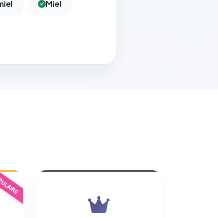
iel
Miel
ULAIRE