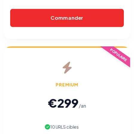
pixels 2026 / FAQ juillet 2026).
Ce suivi n'est pas géré par ce
bandeau cookies
(cadre distinct du site web). Pour vous y
opposer : utilisez le
lien dédié en pied de chaque courriel
(« Pour
vous opposer à ce suivi ») — sans vous désinscrire des envois — ou
Commander
écrivez à
contact@logicielreferencement.com
. Détail :
Politique de
confidentialité
(section Traceurs dans les Courriels).
POPULAIRE
PREMIUM
€299
/an
10 URLS cibles