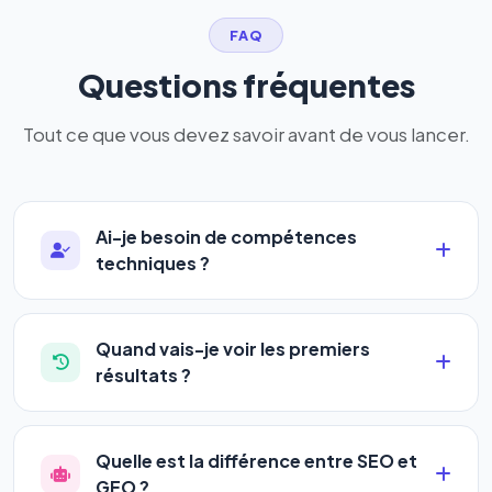
FAQ
Questions fréquentes
Tout ce que vous devez savoir avant de vous lancer.
Ai-je besoin de compétences
techniques ?
Absolument pas. Notre logiciel a été conçu pour
être accessible à
tous les profils
: artisans,
Quand vais-je voir les premiers
commerçants, auto-entrepreneurs, PME ou
résultats ?
agences. Pas de code, pas de configuration
La plupart de nos utilisateurs observent une
complexe — vous renseignez l'adresse de votre
amélioration de leur positionnement en
4 à 6
site, décrivez votre activité, et le logiciel gère tout
Quelle est la différence entre SEO et
semaines
. Le référencement est un marathon, pas
en automatique 24h/24.
GEO ?