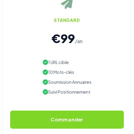
STANDARD
€99
/an
1 URL cible
10 Mots-clés
Soumission Annuaires
Suivi Positionnement
Commander