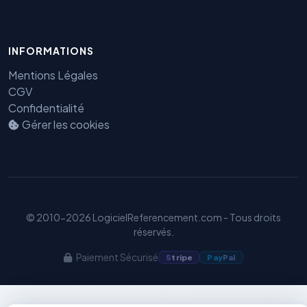
INFORMATIONS
Benjamin — Agent IA SEO &
Mentions Légales
GEO
CGV
Confidentialité
Gérer les cookies
© 2010-2026 LogicielReferencement.com - Tous droits
réservés.
Paiement Sécurisé
S
tripe
Pay
Pal