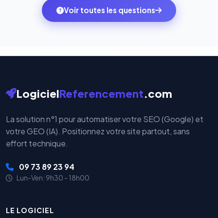
ambitions du moment — sans perdre vos données ni
monde. Vos données bancaires ne transitent jamais
Voir toutes les questions
votre historique.
par nos serveurs — elles sont gérées directement et
cryptées par ces plateformes certifiées PCI DSS.
Logiciel
Referencement
.com
La solution n°1 pour automatiser votre SEO (Google) et
votre GEO (IA). Positionnez votre site partout, sans
effort technique.
09 73 89 23 94
Lun-Ven: 9h30 - 18h00
LE LOGICIEL