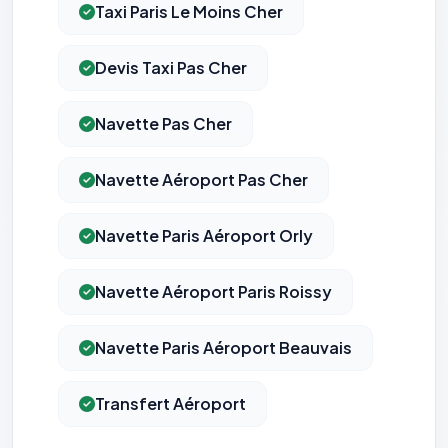
Taxi Paris Le Moins Cher
Devis Taxi Pas Cher
Navette Pas Cher
Navette Aéroport Pas Cher
⚙️
Navette Paris Aéroport Orly
Cookies essentiels
TOUJOURS ACTIF
Nécessaires au fonctionnement du site : session, sécurité,
Navette Aéroport Paris Roissy
mémorisation de vos choix de consentement. Ils ne
peuvent pas être désactivés.
Navette Paris Aéroport Beauvais
Cookies analytiques
Nous aident à comprendre comment vous utilisez le site
Transfert Aéroport
(pages visitées, durée de visite) pour l'améliorer. Données
anonymisées via Google Analytics.