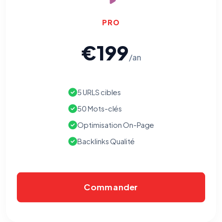
PRO
€199
/an
5 URLS cibles
50 Mots-clés
Optimisation On-Page
Backlinks Qualité
Commander