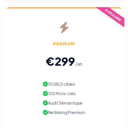
POPULAIRE
PREMIUM
€299
/an
10 URLS cibles
100 Mots-clés
Audit Sémantique
Netlinking Premium