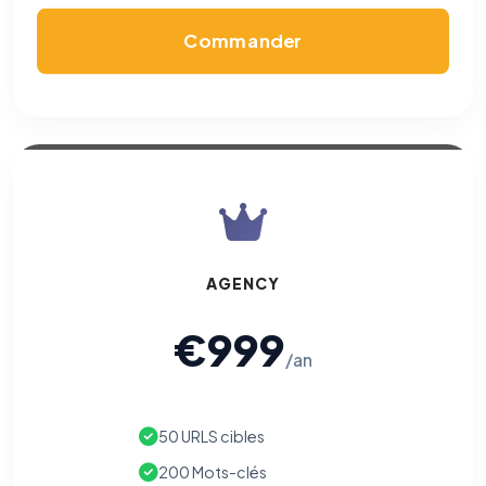
Commander
AGENCY
€999
/an
50 URLS cibles
200 Mots-clés