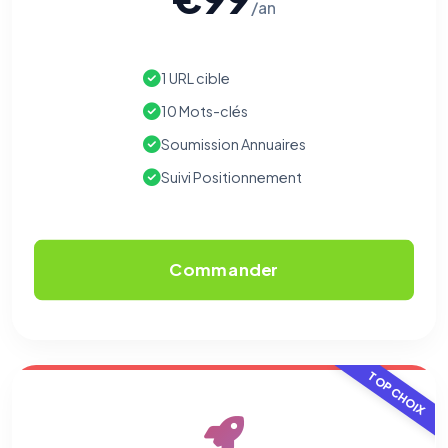
/an
1 URL cible
10 Mots-clés
Soumission Annuaires
Suivi Positionnement
Commander
TOP CHOIX