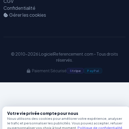
CGV
Benjamin — Agent IA SEO &
Confidentialité
GEO
Gérer les cookies
© 2010-2026 LogicielReferencement.com - Tous droits
réservés.
Paiement Sécurisé
S
tripe
Pay
Pal
Votre vie privée compte pour nous
Nous utilisons des cookies pour améliorer votre expérience, analyser
le trafic et personnaliser les publicités. Vous pouvez accepter, refuser
ou personnaliser vos choix à tout moment.
Politique de confidentialité