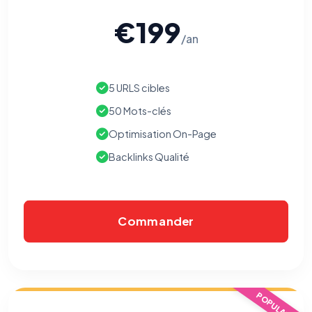
€199
/an
5 URLS cibles
50 Mots-clés
Optimisation On-Page
Backlinks Qualité
Commander
⚙️
Cookies essentiels
TOUJOURS ACTIF
POPULAIRE
Nécessaires au fonctionnement du site : session, sécurité,