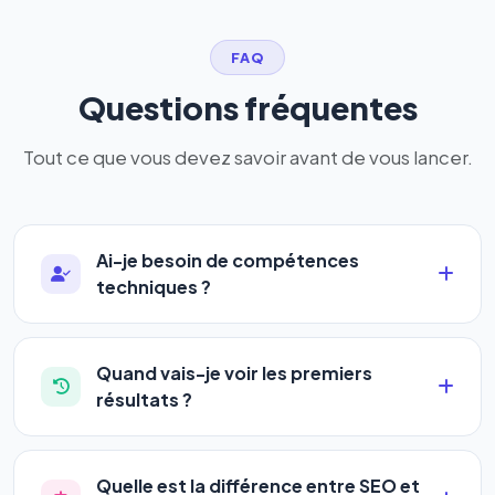
FAQ
Questions fréquentes
Tout ce que vous devez savoir avant de vous lancer.
Ai-je besoin de compétences
techniques ?
Absolument pas. Notre logiciel a été conçu pour
être accessible à
tous les profils
: artisans,
Quand vais-je voir les premiers
commerçants, auto-entrepreneurs, PME ou
résultats ?
agences. Pas de code, pas de configuration
La plupart de nos utilisateurs observent une
complexe — vous renseignez l'adresse de votre
amélioration de leur positionnement en
4 à 6
site, décrivez votre activité, et le logiciel gère tout
Quelle est la différence entre SEO et