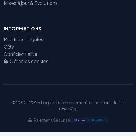
Mises à jour & Évolutions
INFORMATIONS
Mentions Légales
CGV
Confidentialité
Gérer les cookies
Benjamin — Agent IA SEO &
GEO
© 2010-2026 LogicielReferencement.com - Tous droits
réservés.
Paiement Sécurisé
S
tripe
Pay
Pal