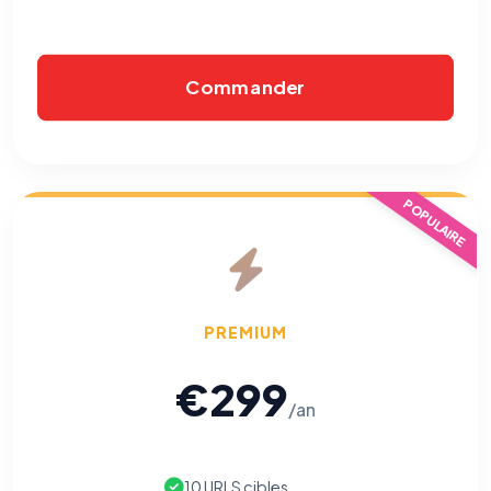
Commander
POPULAIRE
PREMIUM
€299
/an
10 URLS cibles