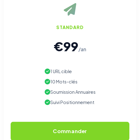
STANDARD
€99
/an
1 URL cible
10 Mots-clés
Soumission Annuaires
Suivi Positionnement
Commander