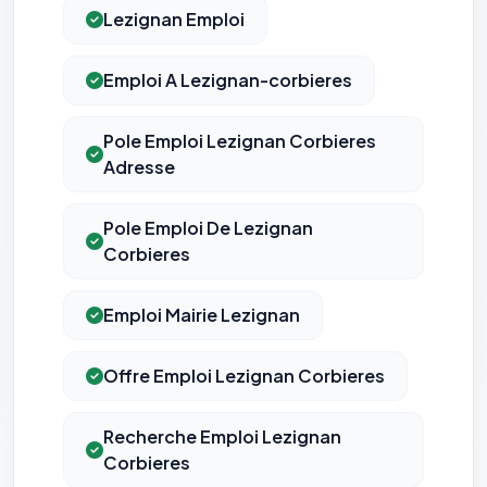
Lezignan Emploi
Emploi A Lezignan-corbieres
Pole Emploi Lezignan Corbieres
Adresse
Pole Emploi De Lezignan
Corbieres
⚙️
Emploi Mairie Lezignan
Offre Emploi Lezignan Corbieres
Cookies essentiels
TOUJOURS ACTIF
Nécessaires au fonctionnement du site : session, sécurité,
mémorisation de vos choix de consentement. Ils ne
peuvent pas être désactivés.
Recherche Emploi Lezignan
Corbieres