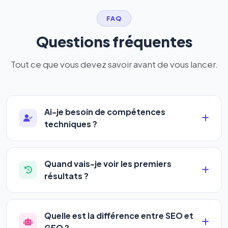
FAQ
Questions fréquentes
Tout ce que vous devez savoir avant de vous lancer.
Ai-je besoin de compétences
techniques ?
Absolument pas. Notre logiciel a été conçu pour
être accessible à
tous les profils
: artisans,
Quand vais-je voir les premiers
commerçants, auto-entrepreneurs, PME ou
résultats ?
agences. Pas de code, pas de configuration
La plupart de nos utilisateurs observent une
complexe — vous renseignez l'adresse de votre
amélioration de leur positionnement en
4 à 6
site, décrivez votre activité, et le logiciel gère tout
Quelle est la différence entre SEO et
semaines
. Le référencement est un marathon, pas
en automatique 24h/24.
GEO ?