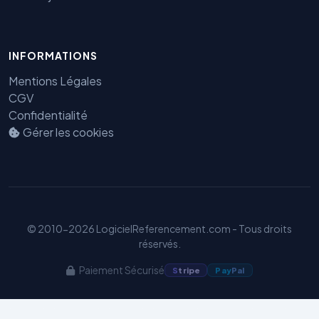
INFORMATIONS
Mentions Légales
CGV
Confidentialité
Benjamin — Agent IA SEO &
Gérer les cookies
GEO
© 2010-2026 LogicielReferencement.com - Tous droits
réservés.
Paiement Sécurisé
S
tripe
Pay
Pal