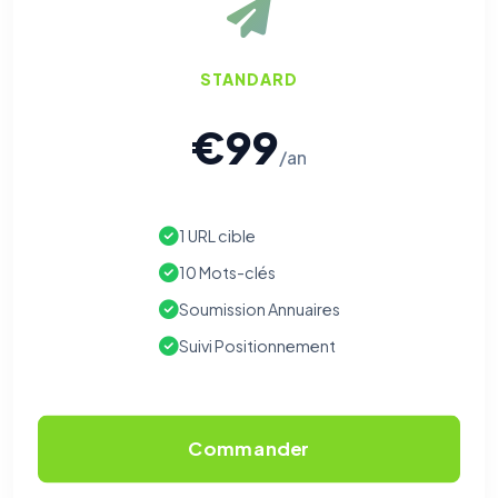
STANDARD
€99
/an
1 URL cible
10 Mots-clés
Soumission Annuaires
Suivi Positionnement
Commander