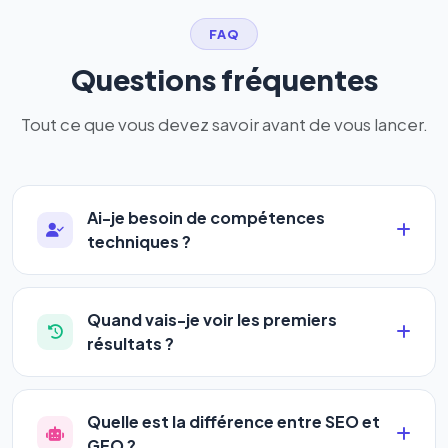
FAQ
Questions fréquentes
Tout ce que vous devez savoir avant de vous lancer.
Ai-je besoin de compétences
techniques ?
Absolument pas. Notre logiciel a été conçu pour
être accessible à
tous les profils
: artisans,
Quand vais-je voir les premiers
commerçants, auto-entrepreneurs, PME ou
résultats ?
agences. Pas de code, pas de configuration
La plupart de nos utilisateurs observent une
complexe — vous renseignez l'adresse de votre
amélioration de leur positionnement en
4 à 6
site, décrivez votre activité, et le logiciel gère tout
Quelle est la différence entre SEO et
semaines
. Le référencement est un marathon, pas
en automatique 24h/24.
GEO ?