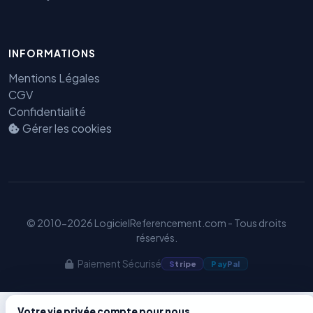
Benjamin — Agent IA SEO &
INFORMATIONS
GEO
Mentions Légales
CGV
Confidentialité
Gérer les cookies
© 2010-2026 LogicielReferencement.com - Tous droits
réservés.
Paiement Sécurisé
S
tripe
Pay
Pal
Votre vie privée compte pour nous