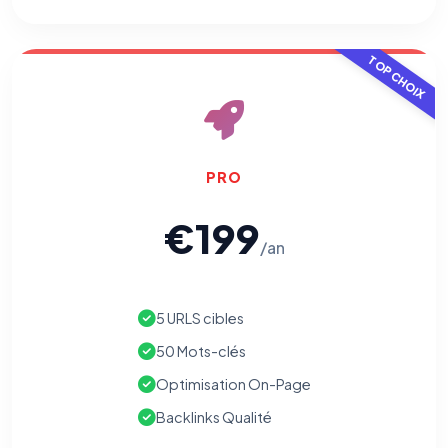
TOP CHOIX
PRO
€199
/an
5 URLS cibles
50 Mots-clés
Optimisation On-Page
Backlinks Qualité