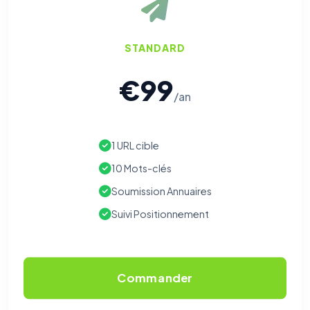
STANDARD
€99
/an
1 URL cible
10 Mots-clés
Soumission Annuaires
Suivi Positionnement
Commander