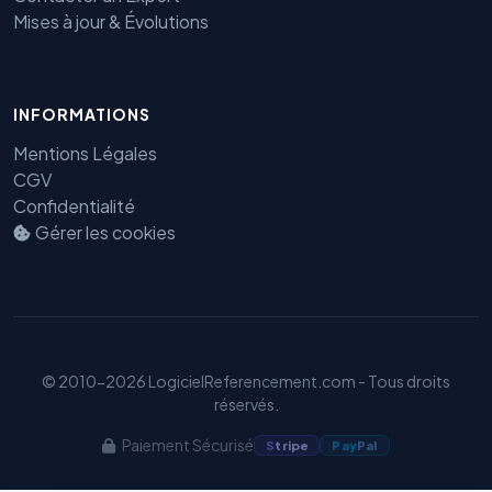
Mises à jour & Évolutions
INFORMATIONS
Benjamin — Agent IA SEO &
Mentions Légales
GEO
CGV
Confidentialité
Gérer les cookies
© 2010-2026 LogicielReferencement.com - Tous droits
réservés.
Paiement Sécurisé
S
tripe
Pay
Pal