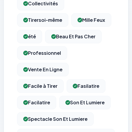
Collectivités
Tirersoi-même
Mille Feux
été
Beau Et Pas Cher
Professionnel
Vente En Ligne
Facile à Tirer
Fasilatire
Facilatire
Son Et Lumiere
Spectacle Son Et Lumiere