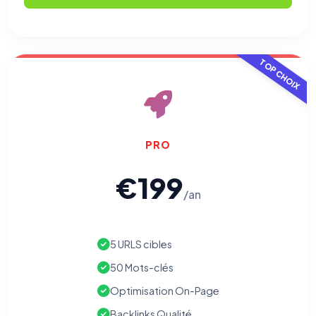
(pages visitées, durée de visite) pour l'améliorer. Données
anonymisées via Google Analytics.
Cookies marketing
TOP CHOIX
Permettent d'afficher des publicités pertinentes et de
mesurer l'efficacité de nos campagnes (Google Ads,
Meta/Facebook). Vous pouvez les refuser sans impact sur
votre navigation.
Traceurs des courriels
PRO
HORS SITE WEB
Les e-mails peuvent contenir un pixel d'ouverture et des liens
traçants (Art. 82 loi Informatique et Libertés ; recommandation CNIL
€199
pixels 2026 / FAQ juillet 2026).
Ce suivi n'est pas géré par ce
bandeau cookies
(cadre distinct du site web). Pour vous y
/an
opposer : utilisez le
lien dédié en pied de chaque courriel
(« Pour
vous opposer à ce suivi ») — sans vous désinscrire des envois — ou
écrivez à
contact@logicielreferencement.com
. Détail :
Politique de
confidentialité
(section Traceurs dans les Courriels).
5 URLS cibles
50 Mots-clés
Optimisation On-Page
Backlinks Qualité