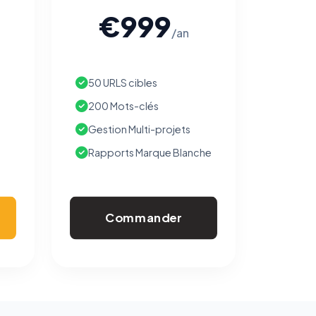
€999
/an
50 URLS cibles
200 Mots-clés
Gestion Multi-projets
Rapports Marque Blanche
Commander