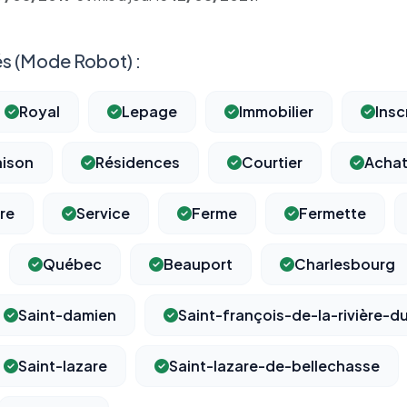
s (Mode Robot) :
Royal
Lepage
Immobilier
Insc
ison
Résidences
Courtier
Acha
re
Service
Ferme
Fermette
Québec
Beauport
Charlesbourg
Saint-damien
Saint-françois-de-la-rivière-d
Saint-lazare
Saint-lazare-de-bellechasse
⚙️