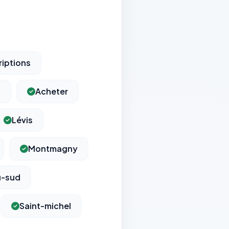
riptions
t
Acheter
Lévis
Montmagny
u-sud
Saint-michel