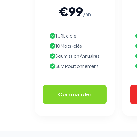
€99
/an
1 URL cible
10 Mots-clés
Soumission Annuaires
Suivi Positionnement
Commander