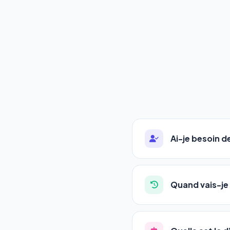
Ai-je besoin 
Absolument pas. Notre 
auto-entrepreneurs, P
Quand vais-je 
l'adresse de votre site,
La plupart de nos utili
référencement est un ma