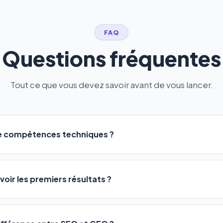
FAQ
Questions fréquentes
Tout ce que vous devez savoir avant de vous lancer.
de compétences techniques ?
logiciel a été conçu pour être accessible à
tous les profils
: a
ME ou agences. Pas de code, pas de configuration complexe —
voir les premiers résultats ?
 décrivez votre activité, et le logiciel gère tout en automatiqu
sateurs observent une amélioration de leur positionnement en
4 
rathon, pas un sprint — mais notre logiciel
accélère considér