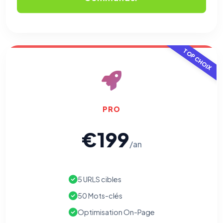
Les e-mails peuvent contenir un pixel d'ouverture et des liens
traçants (Art. 82 loi Informatique et Libertés ; recommandation CNIL
pixels 2026 / FAQ juillet 2026).
Ce suivi n'est pas géré par ce
bandeau cookies
(cadre distinct du site web). Pour vous y
opposer : utilisez le
lien dédié en pied de chaque courriel
(« Pour
vous opposer à ce suivi ») — sans vous désinscrire des envois — ou
TOP CHOIX
écrivez à
contact@logicielreferencement.com
. Détail :
Politique de
confidentialité
(section Traceurs dans les Courriels).
PRO
€199
/an
5 URLS cibles
50 Mots-clés
Optimisation On-Page