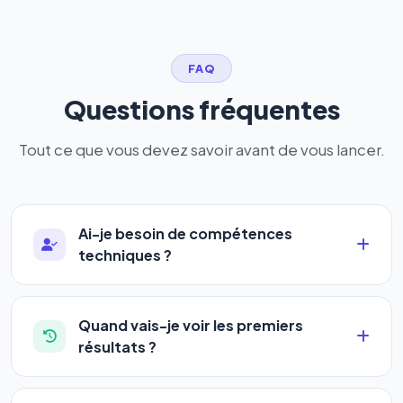
FAQ
Questions fréquentes
Tout ce que vous devez savoir avant de vous lancer.
Ai-je besoin de compétences
techniques ?
Absolument pas. Notre logiciel a été conçu pour
être accessible à
tous les profils
: artisans,
Quand vais-je voir les premiers
commerçants, auto-entrepreneurs, PME ou
résultats ?
agences. Pas de code, pas de configuration
La plupart de nos utilisateurs observent une
complexe — vous renseignez l'adresse de votre