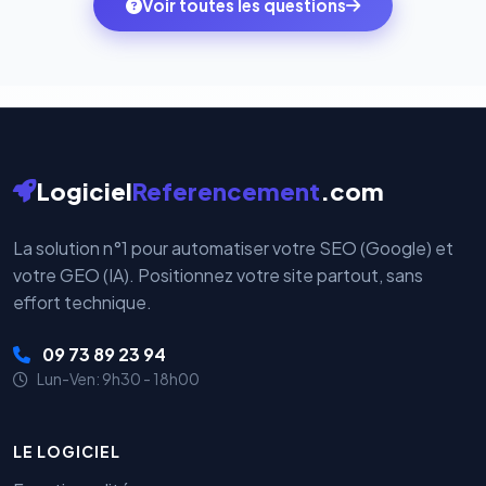
Voir toutes les questions
votre historique.
par nos serveurs — elles sont gérées directement et
cryptées par ces plateformes certifiées PCI DSS.
Logiciel
Referencement
.com
La solution n°1 pour automatiser votre SEO (Google) et
votre GEO (IA). Positionnez votre site partout, sans
effort technique.
09 73 89 23 94
Lun-Ven: 9h30 - 18h00
LE LOGICIEL