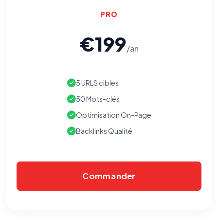
PRO
€199
/an
5 URLS cibles
50 Mots-clés
Optimisation On-Page
Backlinks Qualité
Commander