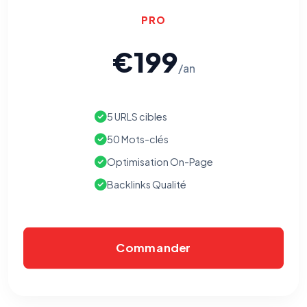
PRO
€199
/an
5 URLS cibles
50 Mots-clés
Optimisation On-Page
Backlinks Qualité
Commander
⚙️
Cookies essentiels
TOUJOURS ACTIF