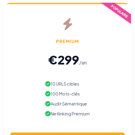
Nécessaires au fonctionnement du site : session, sécurité,
POPULAIRE
mémorisation de vos choix de consentement. Ils ne
peuvent pas être désactivés.
Cookies analytiques
Nous aident à comprendre comment vous utilisez le site
(pages visitées, durée de visite) pour l'améliorer. Données
PREMIUM
anonymisées via Google Analytics.
€299
Cookies marketing
/an
Permettent d'afficher des publicités pertinentes et de
mesurer l'efficacité de nos campagnes (Google Ads,
Meta/Facebook). Vous pouvez les refuser sans impact sur
votre navigation.
10 URLS cibles
100 Mots-clés
Traceurs des courriels
HORS SITE WEB
Les e-mails peuvent contenir un pixel d'ouverture et des liens
Audit Sémantique
traçants (Art. 82 loi Informatique et Libertés ; recommandation CNIL
pixels 2026 / FAQ juillet 2026).
Ce suivi n'est pas géré par ce
Netlinking Premium
bandeau cookies
(cadre distinct du site web). Pour vous y
opposer : utilisez le
lien dédié en pied de chaque courriel
(« Pour
vous opposer à ce suivi ») — sans vous désinscrire des envois — ou
écrivez à
contact@logicielreferencement.com
. Détail :
Politique de
confidentialité
(section Traceurs dans les Courriels).