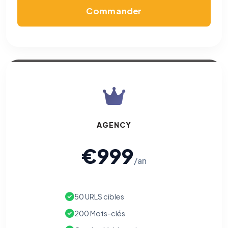
Commander
AGENCY
€999
/an
50 URLS cibles
200 Mots-clés