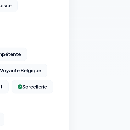
uisse
mpétente
Voyante Belgique
t
Sorcellerie