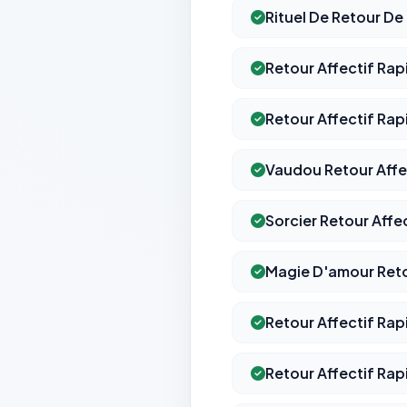
Rituel De Retour De
Retour Affectif Rap
Retour Affectif Ra
Vaudou Retour Affe
Sorcier Retour Affe
Magie D'amour Reto
Retour Affectif Rap
Retour Affectif Rap