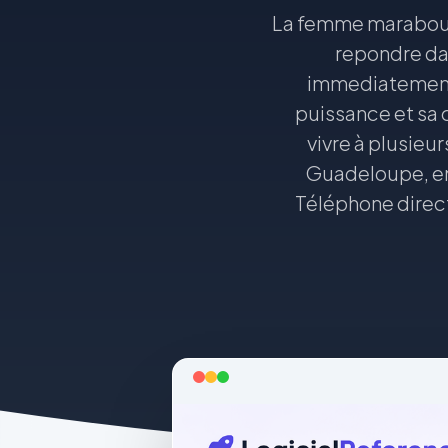
La femme marabout
repondre dan
immediatement 
puissance et sa c
vivre à plusieu
Guadeloupe, en
Téléphone direct