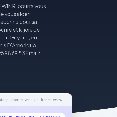
 WINRI pourra vous
de vous aider
Reconnu pour sa
rire et la joie de
e, en Guyane, en
nis D'Amerique.
5 98 69 83 Email:
e-puissante-winri-en-france.com/