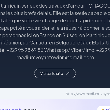
 africain serieux des travaux d'amour TCHAGOU
s les plus brefs délais. Elle est la seule capable 
afin que votre vie change de cout rapidement. 
apapcité à vous aider, elle a réussir à donner le sou
rs personnes ici en France en Suisse, en Martiniqu
 Réunion, au Canada, en Belgque, et aux Etats-U
e: +229 95 98 69 83 Whatsapp/ Viber/ Imo: +229 9
mediumvoyantewinri@gmail.com
Visiter le site
http://www.medium-voyant