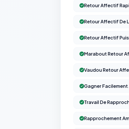
Retour Affectif Rap
Retour Affectif De L
Retour Affectif Pui
Marabout Retour Af
Vaudou Retour Affe
Gagner Facilement
Travail De Rapproc
Rapprochement Am