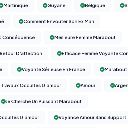
Martinique
Guyane
Belgique
S
mé
Comment Envouter Son Ex Mari
ans Conséquence
Meilleure Femme Marabout
 Retour D'affection
Efficace Femme Voyante Co
e
Voyante Sérieuse En France
Marabout 
 Travaux Occultes D'amour
Amour
Argen
Je Cherche Un Puissant Marabout
Occultes D'amour
Voyance Amour Sans Support