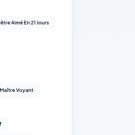
être Aimé En 21 Jours
 Maître Voyant
f