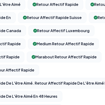
 L'être Aimé
Retour Affectif Rapide
Retou
ide En
Retour Affectif Rapide Suisse
Ret
⚙️
pide Canada
Retour Affectif Luxembourg
Cookies essentiels
TOUJOURS ACTIF
ctif Rapide
Medium Retour Affectif Rapide
Nécessaires au fonctionnement du site : session, sécurité,
mémorisation de vos choix de consentement. Ils ne peuvent
pas être désactivés.
ctif Rapide
Marabout Retour Affectif Rapide
ur Affectif Rapide
Cookies analytiques
Nous aident à comprendre comment vous utilisez le site
(pages visitées, durée de visite) pour l'améliorer. Données
ide De L'être Aimé. Retour Affectif Rapide De L'être Aimé
anonymisées via Google Analytics.
ide De L'être Aimé En 48 Heures
Cookies marketing