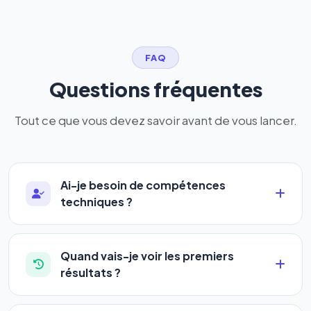
FAQ
Questions fréquentes
Tout ce que vous devez savoir avant de vous lancer.
Ai-je besoin de compétences
techniques ?
Absolument pas. Notre logiciel a été conçu pour
être accessible à
tous les profils
: artisans,
Quand vais-je voir les premiers
commerçants, auto-entrepreneurs, PME ou
résultats ?
agences. Pas de code, pas de configuration
La plupart de nos utilisateurs observent une
complexe — vous renseignez l'adresse de votre