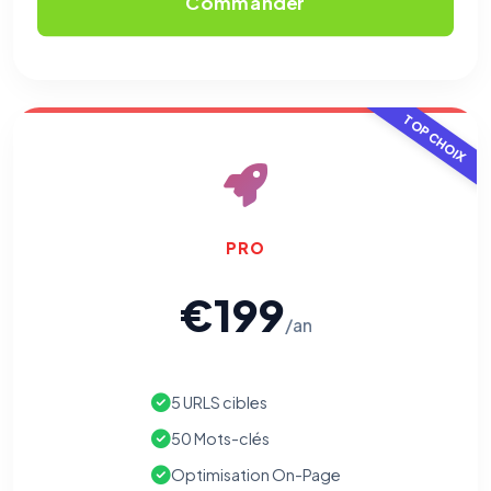
Commander
TOP CHOIX
PRO
€199
/an
5 URLS cibles
50 Mots-clés
Optimisation On-Page