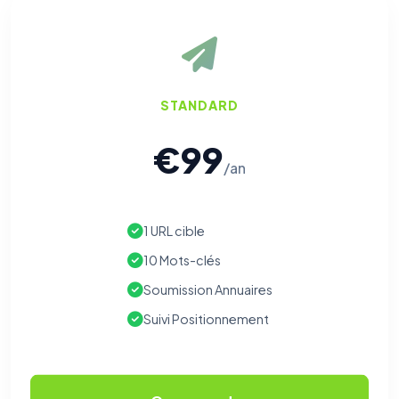
STANDARD
€99
/an
1 URL cible
10 Mots-clés
Soumission Annuaires
Suivi Positionnement