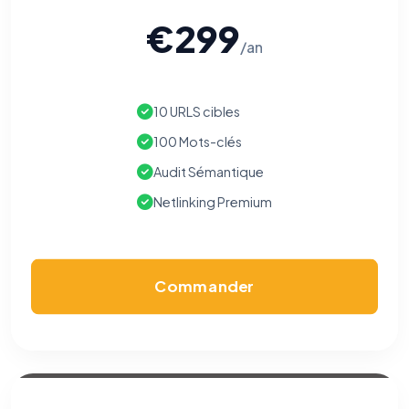
€299
/an
10 URLS cibles
100 Mots-clés
Audit Sémantique
Netlinking Premium
Commander