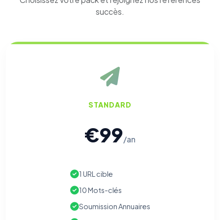
succès.
STANDARD
€99
/an
1 URL cible
10 Mots-clés
Soumission Annuaires