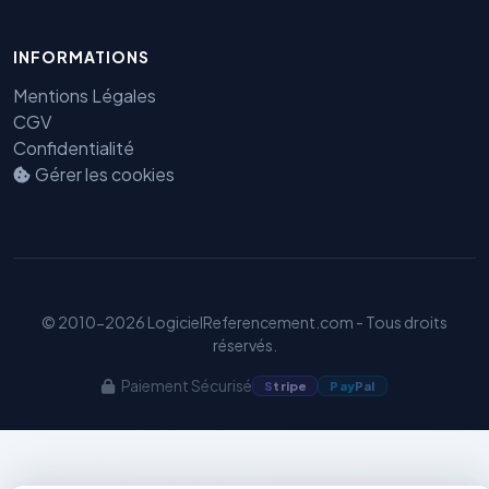
INFORMATIONS
Mentions Légales
Benjamin — Agent IA SEO &
CGV
GEO
Confidentialité
Gérer les cookies
© 2010-2026 LogicielReferencement.com - Tous droits
réservés.
Paiement Sécurisé
S
tripe
Pay
Pal