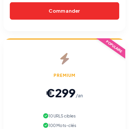
Commander
POPULAIRE
PREMIUM
€299
/an
10 URLS cibles
100 Mots-clés