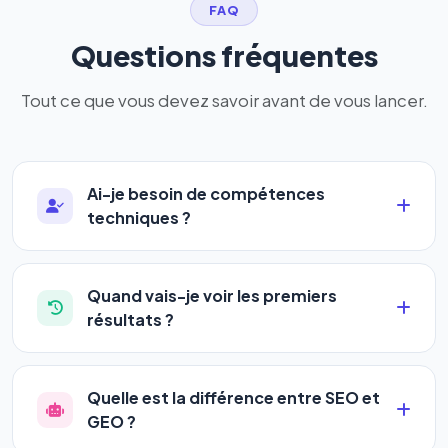
FAQ
Questions fréquentes
Tout ce que vous devez savoir avant de vous lancer.
Ai-je besoin de compétences
techniques ?
Absolument pas. Notre logiciel a été conçu pour
être accessible à
tous les profils
: artisans,
Quand vais-je voir les premiers
commerçants, auto-entrepreneurs, PME ou
résultats ?
agences. Pas de code, pas de configuration
La plupart de nos utilisateurs observent une
complexe — vous renseignez l'adresse de votre
amélioration de leur positionnement en
4 à 6
site, décrivez votre activité, et le logiciel gère tout
Quelle est la différence entre SEO et
semaines
. Le référencement est un marathon, pas
en automatique 24h/24.
GEO ?
un sprint — mais notre logiciel
accélère