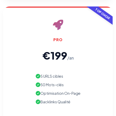
pixels 2026 / FAQ juillet 2026).
Ce suivi n'est pas géré par ce
bandeau cookies
(cadre distinct du site web). Pour vous y
TOP CHOIX
opposer : utilisez le
lien dédié en pied de chaque courriel
(« Pour
vous opposer à ce suivi ») — sans vous désinscrire des envois — ou
écrivez à
contact@logicielreferencement.com
. Détail :
Politique de
confidentialité
(section Traceurs dans les Courriels).
PRO
€199
/an
5 URLS cibles
50 Mots-clés
Optimisation On-Page
Backlinks Qualité