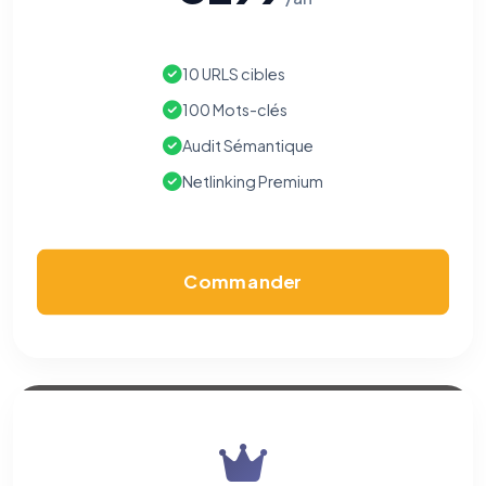
Nous aident à comprendre comment vous utilisez le site
(pages visitées, durée de visite) pour l'améliorer. Données
anonymisées via Google Analytics.
10 URLS cibles
Cookies marketing
100 Mots-clés
Permettent d'afficher des publicités pertinentes et de
mesurer l'efficacité de nos campagnes (Google Ads,
Audit Sémantique
Meta/Facebook). Vous pouvez les refuser sans impact sur
votre navigation.
Netlinking Premium
Traceurs des courriels
HORS SITE WEB
Les e-mails peuvent contenir un pixel d'ouverture et des liens
traçants (Art. 82 loi Informatique et Libertés ; recommandation CNIL
Commander
pixels 2026 / FAQ juillet 2026).
Ce suivi n'est pas géré par ce
bandeau cookies
(cadre distinct du site web). Pour vous y
opposer : utilisez le
lien dédié en pied de chaque courriel
(« Pour
vous opposer à ce suivi ») — sans vous désinscrire des envois — ou
écrivez à
contact@logicielreferencement.com
. Détail :
Politique de
confidentialité
(section Traceurs dans les Courriels).