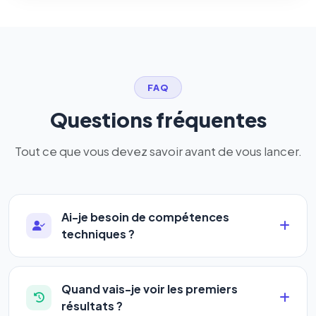
FAQ
Questions fréquentes
Tout ce que vous devez savoir avant de vous lancer.
Ai-je besoin de compétences
techniques ?
Absolument pas. Notre logiciel a été conçu pour
être accessible à
tous les profils
: artisans,
Quand vais-je voir les premiers
commerçants, auto-entrepreneurs, PME ou
résultats ?