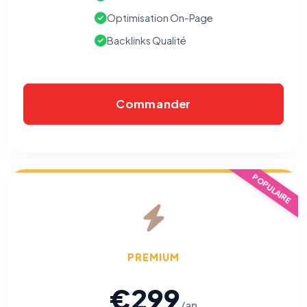
Optimisation On-Page
Backlinks Qualité
Commander
POPULAIRE
⚙️
Cookies essentiels
TOUJOURS ACTIF
Nécessaires au fonctionnement du site : session, sécurité,
mémorisation de vos choix de consentement. Ils ne
PREMIUM
peuvent pas être désactivés.
€299
Cookies analytiques
/an