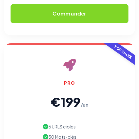
Commander
TOP CHOIX
PRO
€199
/an
5 URLS cibles
50 Mots-clés