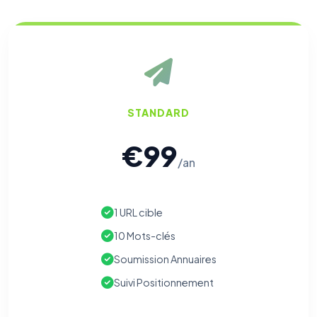
STANDARD
€99
/an
1 URL cible
10 Mots-clés
Soumission Annuaires
Suivi Positionnement