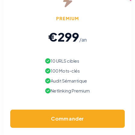
votre navigation.
PREMIUM
Traceurs des courriels
HORS SITE WEB
Les e-mails peuvent contenir un pixel d'ouverture et des liens
traçants (Art. 82 loi Informatique et Libertés ; recommandation CNIL
€299
pixels 2026 / FAQ juillet 2026).
Ce suivi n'est pas géré par ce
bandeau cookies
(cadre distinct du site web). Pour vous y
/an
opposer : utilisez le
lien dédié en pied de chaque courriel
(« Pour
vous opposer à ce suivi ») — sans vous désinscrire des envois — ou
écrivez à
contact@logicielreferencement.com
. Détail :
Politique de
confidentialité
(section Traceurs dans les Courriels).
10 URLS cibles
100 Mots-clés
Audit Sémantique
Netlinking Premium
Commander