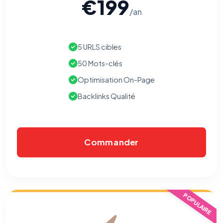
€199
/an
5 URLS cibles
⚙️
50 Mots-clés
Optimisation On-Page
Cookies essentiels
TOUJOURS ACTIF
Backlinks Qualité
Nécessaires au fonctionnement du site : session, sécurité,
mémorisation de vos choix de consentement. Ils ne
peuvent pas être désactivés.
Commander
Cookies analytiques
Nous aident à comprendre comment vous utilisez le site
(pages visitées, durée de visite) pour l'améliorer. Données
anonymisées via Google Analytics.
Cookies marketing
POPULAIRE
Permettent d'afficher des publicités pertinentes et de
mesurer l'efficacité de nos campagnes (Google Ads,
Meta/Facebook). Vous pouvez les refuser sans impact sur