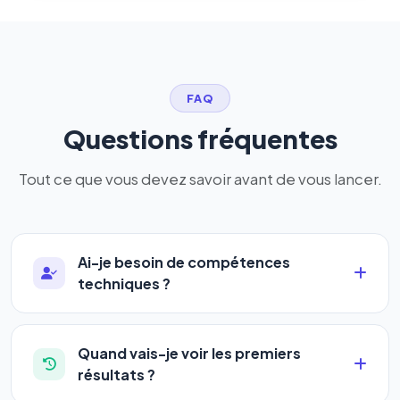
FAQ
Questions fréquentes
Tout ce que vous devez savoir avant de vous lancer.
Ai-je besoin de compétences
techniques ?
Absolument pas. Notre logiciel a été conçu pour
être accessible à
tous les profils
: artisans,
Quand vais-je voir les premiers
commerçants, auto-entrepreneurs, PME ou
résultats ?
agences. Pas de code, pas de configuration