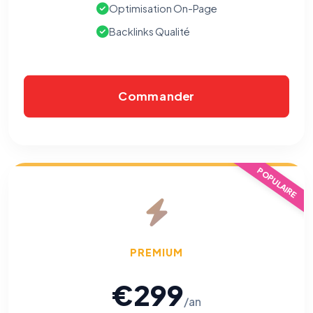
Optimisation On-Page
Les e-mails peuvent contenir un pixel d'ouverture et des liens
traçants (Art. 82 loi Informatique et Libertés ; recommandation CNIL
Backlinks Qualité
pixels 2026 / FAQ juillet 2026).
Ce suivi n'est pas géré par ce
bandeau cookies
(cadre distinct du site web). Pour vous y
opposer : utilisez le
lien dédié en pied de chaque courriel
(« Pour
vous opposer à ce suivi ») — sans vous désinscrire des envois — ou
écrivez à
contact@logicielreferencement.com
. Détail :
Politique de
confidentialité
(section Traceurs dans les Courriels).
Commander
POPULAIRE
PREMIUM
€299
/an