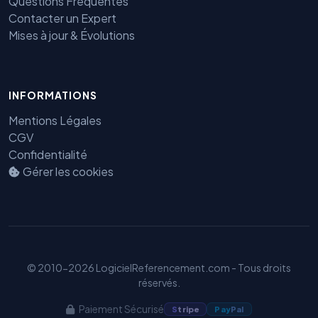
Questions Fréquentes
Contacter un Expert
Mises à jour & Évolutions
INFORMATIONS
Mentions Légales
Benjamin — Agent IA SEO &
CGV
GEO
Confidentialité
Gérer les cookies
© 2010-2026 LogicielReferencement.com - Tous droits
réservés.
Paiement Sécurisé
S
tripe
Pay
Pal