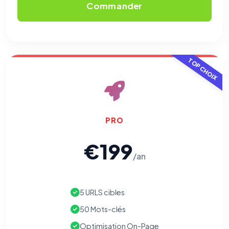
Traceurs des courriels
HORS SITE WEB
Commander
Les e-mails peuvent contenir un pixel d'ouverture et des liens
traçants (Art. 82 loi Informatique et Libertés ; recommandation CNIL
pixels 2026 / FAQ juillet 2026).
Ce suivi n'est pas géré par ce
bandeau cookies
(cadre distinct du site web). Pour vous y
opposer : utilisez le
lien dédié en pied de chaque courriel
(« Pour
vous opposer à ce suivi ») — sans vous désinscrire des envois — ou
écrivez à
contact@logicielreferencement.com
. Détail :
Politique de
TOP CHOIX
confidentialité
(section Traceurs dans les Courriels).
PRO
€199
/an
5 URLS cibles
50 Mots-clés
Optimisation On-Page