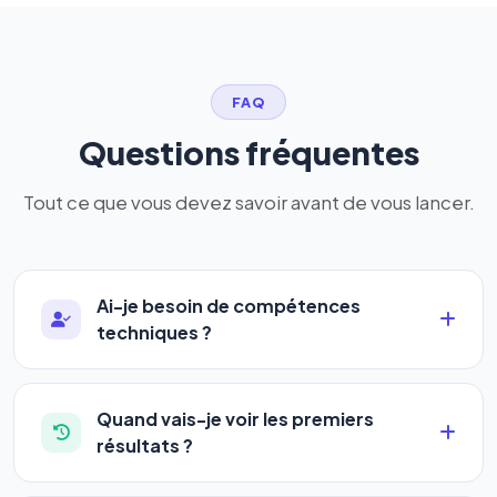
FAQ
Questions fréquentes
Tout ce que vous devez savoir avant de vous lancer.
Ai-je besoin de compétences
techniques ?
Absolument pas. Notre logiciel a été conçu pour
être accessible à
tous les profils
: artisans,
Quand vais-je voir les premiers
commerçants, auto-entrepreneurs, PME ou
résultats ?
agences. Pas de code, pas de configuration
La plupart de nos utilisateurs observent une