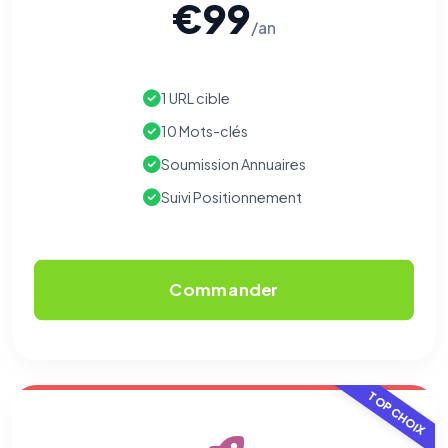
€99
/an
1 URL cible
10 Mots-clés
Soumission Annuaires
Suivi Positionnement
Commander
TOP CHOIX