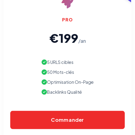
PRO
€199
/an
5 URLS cibles
50 Mots-clés
Optimisation On-Page
Backlinks Qualité
Commander