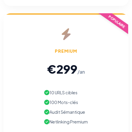
POPULAIRE
PREMIUM
€299
/an
10 URLS cibles
100 Mots-clés
Audit Sémantique
Netlinking Premium