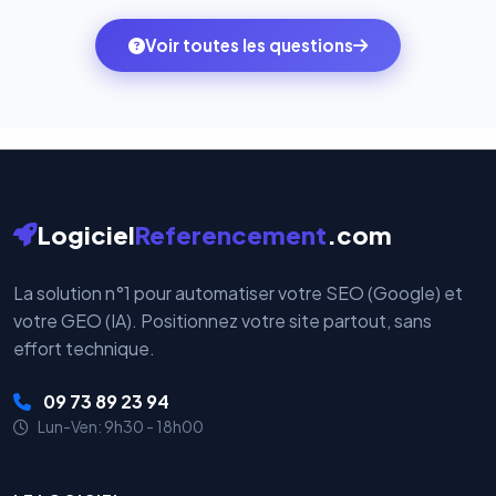
des systèmes de paiement les plus sécurisés au
ambitions du moment — sans perdre vos données ni
monde. Vos données bancaires ne transitent jamais
Voir toutes les questions
votre historique.
par nos serveurs — elles sont gérées directement et
cryptées par ces plateformes certifiées PCI DSS.
Logiciel
Referencement
.com
La solution n°1 pour automatiser votre SEO (Google) et
votre GEO (IA). Positionnez votre site partout, sans
effort technique.
09 73 89 23 94
Lun-Ven: 9h30 - 18h00