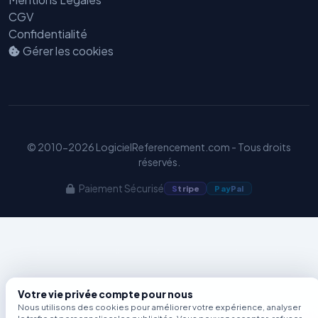
CGV
Benjamin — Agent IA SEO &
Confidentialité
GEO
Gérer les cookies
© 2010-2026 LogicielReferencement.com - Tous droits
réservés.
Paiement Sécurisé
S
tripe
Pay
Pal
Votre vie privée compte pour nous
Nous utilisons des cookies pour améliorer votre expérience, analyser