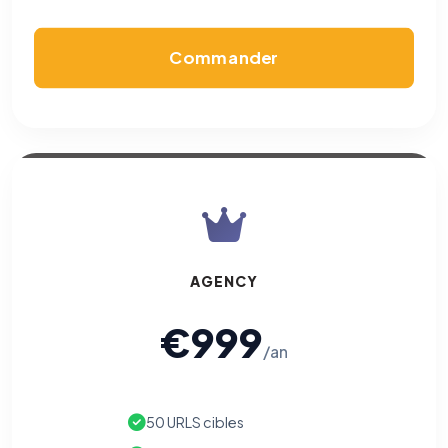
Commander
AGENCY
€999
/an
50 URLS cibles