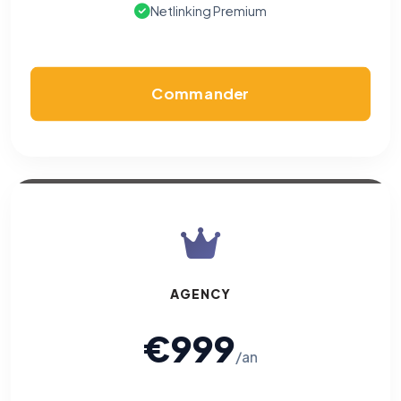
Netlinking Premium
Commander
AGENCY
€999
/an