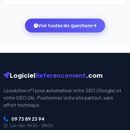
l'onglet
« Migrer votre pack »
pour basculer en
Totalement. Nous utilisons
Stripe
et
PayPal
, deux
quelques clics vers le pack qui correspond à vos
des systèmes de paiement les plus sécurisés au
ambitions du moment — sans perdre vos données ni
monde. Vos données bancaires ne transitent jamais
Voir toutes les questions
votre historique.
par nos serveurs — elles sont gérées directement et
cryptées par ces plateformes certifiées PCI DSS.
Logiciel
Referencement
.com
La solution n°1 pour automatiser votre SEO (Google) et
votre GEO (IA). Positionnez votre site partout, sans
effort technique.
09 73 89 23 94
Lun-Ven: 9h30 - 18h00