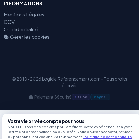
INFORMATIONS
Benjamin — Agent IA SEO &
GEO
Mentions Légales
CGV
Confidentialité
Gérer les cookies
© 2010-2026 LogicielReferencement.com - Tous droits
réservés.
Paiement Sécurisé
S
tripe
Pay
Pal
Votre vie privée compte pour nous
Nous utilisons des cookies pour améliorer votre expérience, analyser
le trafic et personnaliser les publicités. Vous pouvez accepter, refuser
ou personnaliser vos choix à tout moment.
Politique de confidentialité