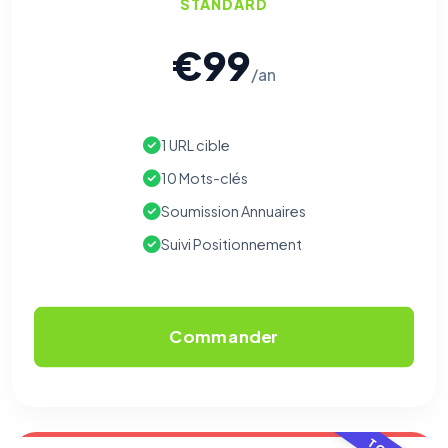
STANDARD
€99
/an
1 URL cible
10 Mots-clés
Soumission Annuaires
Suivi Positionnement
Commander