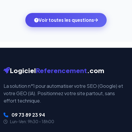
Totalement. Nous utilisons
Stripe
et
PayPal
, deux
quelques clics vers le pack qui correspond à vos
des systèmes de paiement les plus sécurisés au
ambitions du moment — sans perdre vos données ni
monde. Vos données bancaires ne transitent jamais
Voir toutes les questions
votre historique.
par nos serveurs — elles sont gérées directement et
cryptées par ces plateformes certifiées PCI DSS.
Logiciel
Referencement
.com
La solution n°1 pour automatiser votre SEO (Google) et
votre GEO (IA). Positionnez votre site partout, sans
effort technique.
09 73 89 23 94
Lun-Ven: 9h30 - 18h00