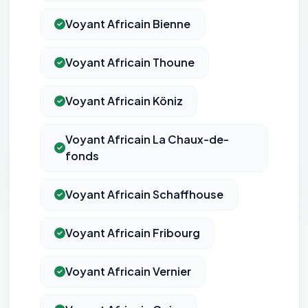
Voyant Africain Bienne
Voyant Africain Thoune
Voyant Africain Köniz
Voyant Africain La Chaux-de-
fonds
⚙️
Voyant Africain Schaffhouse
Cookies essentiels
TOUJOURS ACTIF
Nécessaires au fonctionnement du site : session, sécurité,
mémorisation de vos choix de consentement. Ils ne
Voyant Africain Fribourg
peuvent pas être désactivés.
Voyant Africain Vernier
Cookies analytiques
Nous aident à comprendre comment vous utilisez le site
(pages visitées, durée de visite) pour l'améliorer. Données