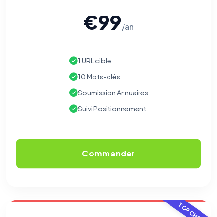
€99
/an
1 URL cible
10 Mots-clés
Soumission Annuaires
Suivi Positionnement
Commander
TOP CHOIX