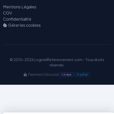
Mentions Légales
CGV
Confidentialité
Benjamin — Agent IA SEO &
Gérer les cookies
GEO
© 2010-2026 LogicielReferencement.com - Tous droits
réservés.
Paiement Sécurisé
S
tripe
Pay
Pal