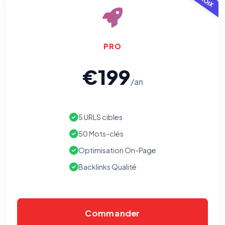
PRO
€199
/an
5 URLS cibles
50 Mots-clés
Optimisation On-Page
Backlinks Qualité
Commander