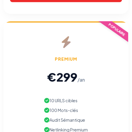
POPULAIRE
PREMIUM
€299
/an
10 URLS cibles
100 Mots-clés
Audit Sémantique
Netlinking Premium