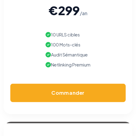
€299
/an
10 URLS cibles
100 Mots-clés
Audit Sémantique
Netlinking Premium
Commander