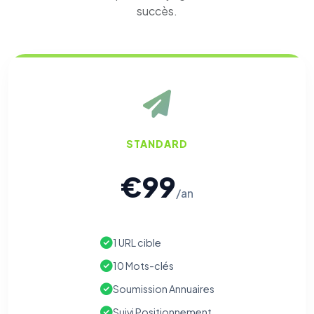
succès.
⚙️
Cookies essentiels
TOUJOURS ACTIF
Nécessaires au fonctionnement du site : session, sécurité,
mémorisation de vos choix de consentement. Ils ne
STANDARD
peuvent pas être désactivés.
€99
Cookies analytiques
/an
Nous aident à comprendre comment vous utilisez le site
(pages visitées, durée de visite) pour l'améliorer. Données
anonymisées via Google Analytics.
1 URL cible
Cookies marketing
10 Mots-clés
Permettent d'afficher des publicités pertinentes et de
mesurer l'efficacité de nos campagnes (Google Ads,
Soumission Annuaires
Meta/Facebook). Vous pouvez les refuser sans impact sur
votre navigation.
Suivi Positionnement