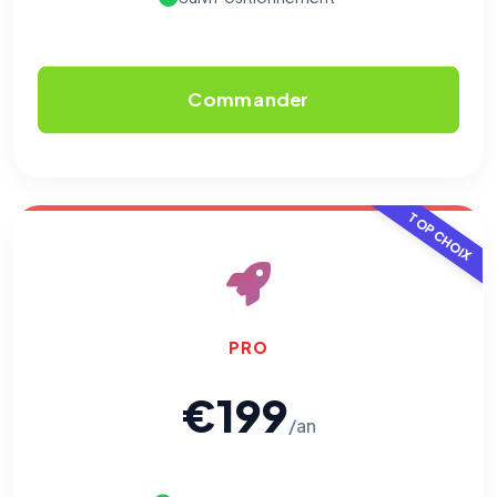
Traceurs des courriels
HORS SITE WEB
Les e-mails peuvent contenir un pixel d'ouverture et des liens
traçants (Art. 82 loi Informatique et Libertés ; recommandation CNIL
Commander
pixels 2026 / FAQ juillet 2026).
Ce suivi n'est pas géré par ce
bandeau cookies
(cadre distinct du site web). Pour vous y
opposer : utilisez le
lien dédié en pied de chaque courriel
(« Pour
vous opposer à ce suivi ») — sans vous désinscrire des envois — ou
écrivez à
contact@logicielreferencement.com
. Détail :
Politique de
confidentialité
(section Traceurs dans les Courriels).
TOP CHOIX
PRO
€199
/an