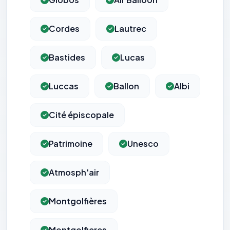
Cordes
Lautrec
Bastides
Lucas
Luccas
Ballon
Albi
Cité épiscopale
Patrimoine
Unesco
Atmosph'air
Montgolfières
Montgolfieres