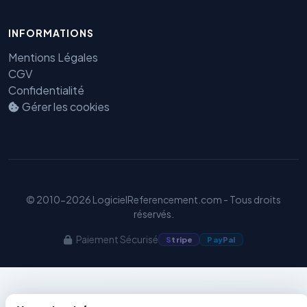
INFORMATIONS
Benjamin — Agent IA SEO &
Mentions Légales
GEO
CGV
Confidentialité
Gérer les cookies
© 2010-2026 LogicielReferencement.com - Tous droits
réservés.
Paiement Sécurisé
S
tripe
Pay
Pal