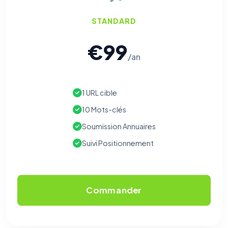
STANDARD
€99
/an
1 URL cible
10 Mots-clés
⚙️
Soumission Annuaires
Suivi Positionnement
Cookies essentiels
TOUJOURS ACTIF
Nécessaires au fonctionnement du site : session, sécurité,
mémorisation de vos choix de consentement. Ils ne
peuvent pas être désactivés.
Commander
Cookies analytiques
Nous aident à comprendre comment vous utilisez le site
(pages visitées, durée de visite) pour l'améliorer. Données