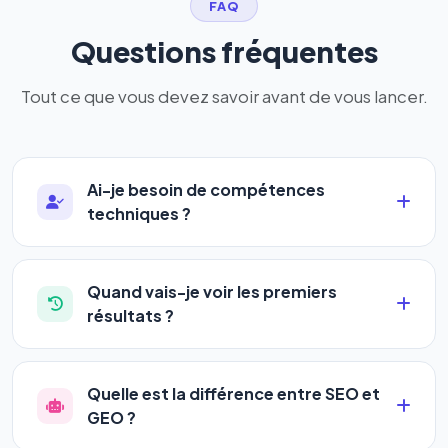
FAQ
Questions fréquentes
Tout ce que vous devez savoir avant de vous lancer.
Ai-je besoin de compétences
techniques ?
Absolument pas. Notre logiciel a été conçu pour
être accessible à
tous les profils
: artisans,
Quand vais-je voir les premiers
commerçants, auto-entrepreneurs, PME ou
résultats ?
agences. Pas de code, pas de configuration
La plupart de nos utilisateurs observent une
complexe — vous renseignez l'adresse de votre
amélioration de leur positionnement en
4 à 6
site, décrivez votre activité, et le logiciel gère tout
Quelle est la différence entre SEO et
semaines
. Le référencement est un marathon, pas
en automatique 24h/24.
GEO ?
un sprint — mais notre logiciel
accélère