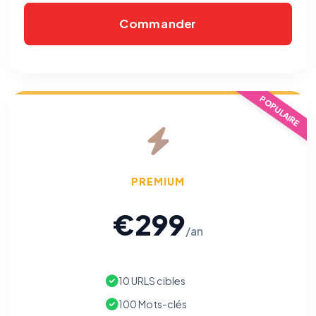
Commander
POPULAIRE
PREMIUM
€299
/an
10 URLS cibles
100 Mots-clés