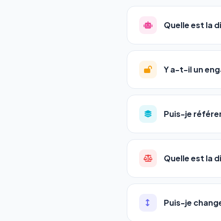
La plupart de nos utili
référencement est un ma
Quelle est la 
progression
en automat
votre tableau de bord.
Le
SEO
(Search Engine 
GEO
(Generative Engine
Y a-t-il un e
Gemini et Perplexity
vo
deux simultanément et
Aucun engagement.
T
en un clic, ou en nous c
Puis-je référe
pas de frais cachés. Vot
Oui ! Chaque pack couvr
Quelle est la 
•
Standard
→ 1 URL
•
Pro
→ jusqu'à 5 URLs
Une agence SEO factu
•
Premium
→ jusqu'à 1
les IA. Notre logiciel 
Puis-je chang
•
Agency
→ jusqu'à 50
visibles en temps réel