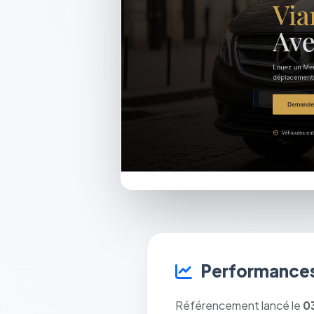
Performances
Référencement lancé le
0