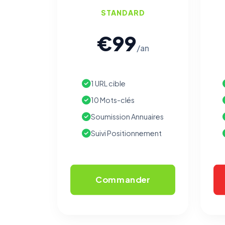
STANDARD
€99
/an
1 URL cible
10 Mots-clés
Soumission Annuaires
Suivi Positionnement
Commander