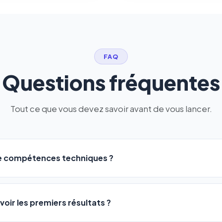
FAQ
Questions fréquentes
Tout ce que vous devez savoir avant de vous lancer.
de compétences techniques ?
logiciel a été conçu pour être accessible à
tous les profils
: a
ME ou agences. Pas de code, pas de configuration complexe —
voir les premiers résultats ?
 décrivez votre activité, et le logiciel gère tout en automatiqu