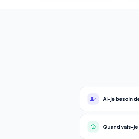
Ai-je besoin 
Absolument pas. Notre 
auto-entrepreneurs, P
Quand vais-je 
l'adresse de votre site,