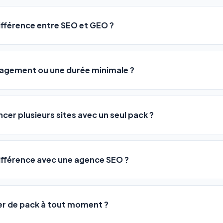
sateurs observent une amélioration de leur positionnement en
4 
rathon, pas un sprint — mais notre logiciel
accélère considér
différence entre SEO et GEO ?
isant les actions SEO et GEO 24h/24. Vous suivez l'évolution 
Optimization) vous positionne sur les moteurs classiques : Goo
 Optimization) va plus loin : il fait en sorte que les IA généra
ngagement ou une durée minimale ?
us citent comme référence dans leurs réponses. Notre logiciel e
 automatiquement.
ous nos packs sont résiliables à tout moment, directement depu
ontactant par téléphone (09 73 89 23 94) ou via le support en li
ncer plusieurs sites avec un seul pack ?
re liberté est totale.
e un nombre de sites différent :
différence avec une agence SEO ?
re en moyenne entre
500 et 3 000€/mois
, sans garantie de rés
0 URLs
vous donne accès aux mêmes leviers d'optimisation dès
99€/an
er de pack à tout moment ?
 URLs
, un support humain inclus, et une couverture SEO + GEO que l