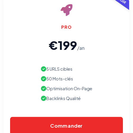
PRO
€199
/an
5 URLS cibles
50 Mots-clés
Optimisation On-Page
Backlinks Qualité
Commander