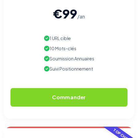
€99
/an
1 URL cible
10 Mots-clés
Soumission Annuaires
Suivi Positionnement
Commander
TOP CHOIX