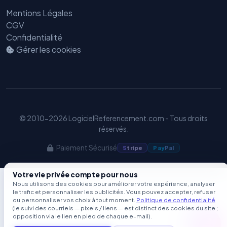
Mentions Légales
CGV
Confidentialité
Gérer les cookies
© 2010-2026 LogicielReferencement.com - Tous droits
réservés.
Paiement Sécurisé
S
tripe
Pay
Pal
Votre vie privée compte pour nous
Nous utilisons des cookies pour améliorer votre expérience, analyser
le trafic et personnaliser les publicités. Vous pouvez accepter, refuser
ou personnaliser vos choix à tout moment.
Politique de confidentialité
(le suivi des courriels — pixels / liens — est distinct des cookies du site ;
opposition via le lien en pied de chaque e-mail).