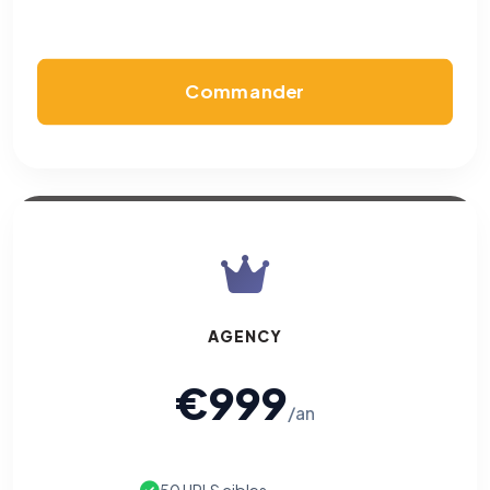
Cookies marketing
Permettent d'afficher des publicités pertinentes et de
mesurer l'efficacité de nos campagnes (Google Ads,
Meta/Facebook). Vous pouvez les refuser sans impact sur
votre navigation.
Commander
Traceurs des courriels
HORS SITE WEB
Les e-mails peuvent contenir un pixel d'ouverture et des liens
traçants (Art. 82 loi Informatique et Libertés ; recommandation CNIL
pixels 2026 / FAQ juillet 2026).
Ce suivi n'est pas géré par ce
bandeau cookies
(cadre distinct du site web). Pour vous y
opposer : utilisez le
lien dédié en pied de chaque courriel
(« Pour
vous opposer à ce suivi ») — sans vous désinscrire des envois — ou
écrivez à
contact@logicielreferencement.com
. Détail :
Politique de
confidentialité
(section Traceurs dans les Courriels).
AGENCY
€999
/an