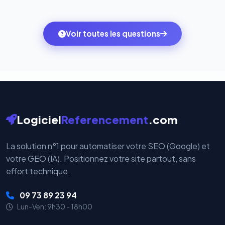
Totalement. Nous utilisons
Stripe
et
PayPal
, deux
quelques clics vers le pack qui correspond à vos
des systèmes de paiement les plus sécurisés au
ambitions du moment — sans perdre vos données ni
monde. Vos données bancaires ne transitent jamais
Voir toutes les questions
votre historique.
par nos serveurs — elles sont gérées directement et
cryptées par ces plateformes certifiées PCI DSS.
Logiciel
Referencement
.com
La solution n°1 pour automatiser votre SEO (Google) et
votre GEO (IA). Positionnez votre site partout, sans
effort technique.
09 73 89 23 94
Lun-Ven: 9h30 - 18h00