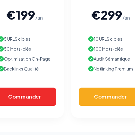
€199
€299
/an
/an
5 URLS cibles
10 URLS cibles
50 Mots-clés
100 Mots-clés
Optimisation On-Page
Audit Sémantique
Backlinks Qualité
Netlinking Premium
Commander
Commander