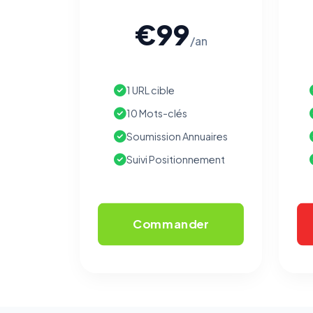
€99
/an
1 URL cible
10 Mots-clés
Soumission Annuaires
Suivi Positionnement
Commander