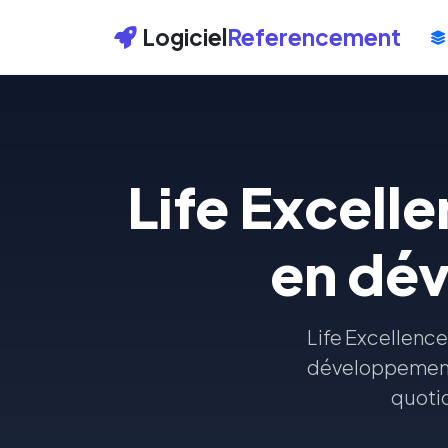
Logiciel
Referencement
Life Excell
en dé
Life Excellenc
développement 
quotid