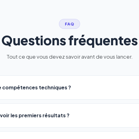
FAQ
Questions fréquentes
Tout ce que vous devez savoir avant de vous lancer.
de compétences techniques ?
logiciel a été conçu pour être accessible à
tous les profils
: a
ME ou agences. Pas de code, pas de configuration complexe —
voir les premiers résultats ?
 décrivez votre activité, et le logiciel gère tout en automatiqu
sateurs observent une amélioration de leur positionnement en
4 