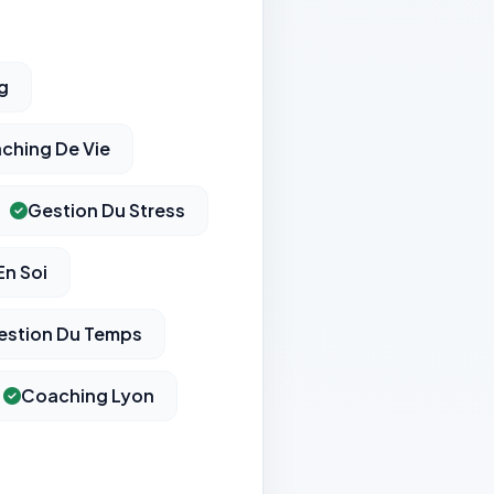
g
ching De Vie
Gestion Du Stress
En Soi
estion Du Temps
Coaching Lyon