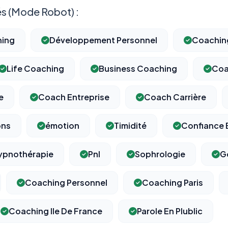
s (Mode Robot) :
hing
Développement Personnel
Coachin
Life Coaching
Business Coaching
Coa
e
Coach Entreprise
Coach Carrière
ons
émotion
Timidité
Confiance 
ypnothérapie
Pnl
Sophrologie
G
Coaching Personnel
Coaching Paris
Coaching Ile De France
Parole En Plublic