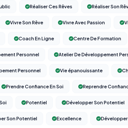
ublic
Réaliser Ces Rêves
Réaliser Son Rê
Vivre Son Rêve
Vivre Avec Passion
V
⚙️
Coach En Ligne
Centre De Formation
Cookies essentiels
TOUJOURS ACTIF
pement Personnel
Atelier De Développement Per
Nécessaires au fonctionnement du site : session, sécurité,
mémorisation de vos choix de consentement. Ils ne peuvent
pas être désactivés.
pement Personnel
Vie épanouissante
Ch
Prendre Confiance En Soi
Reprendre Confianc
Cookies analytiques
Nous aident à comprendre comment vous utilisez le site
(pages visitées, durée de visite) pour l'améliorer. Données
Soi
Potentiel
Développer Son Potentiel
anonymisées via Google Analytics.
r Son Potentiel
Excellence
Développer
Cookies marketing