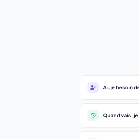
Ai-je besoin 
Absolument pas. Notre 
auto-entrepreneurs, P
Quand vais-je 
l'adresse de votre site,
La plupart de nos utili