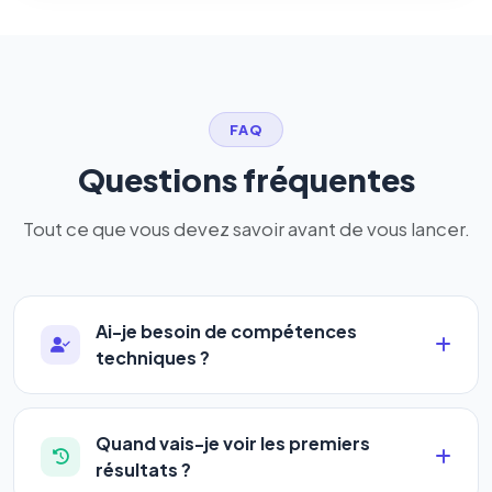
FAQ
Questions fréquentes
Tout ce que vous devez savoir avant de vous lancer.
Ai-je besoin de compétences
techniques ?
Absolument pas. Notre logiciel a été conçu pour
être accessible à
tous les profils
: artisans,
Quand vais-je voir les premiers
commerçants, auto-entrepreneurs, PME ou
résultats ?