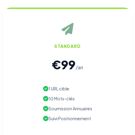
STANDARD
€99
/an
1 URL cible
10 Mots-clés
Soumission Annuaires
Suivi Positionnement