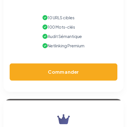
Les e-mails peuvent contenir un pixel d'ouverture et des liens
traçants (Art. 82 loi Informatique et Libertés ; recommandation CNIL
pixels 2026 / FAQ juillet 2026).
Ce suivi n'est pas géré par ce
bandeau cookies
(cadre distinct du site web). Pour vous y
10 URLS cibles
opposer : utilisez le
lien dédié en pied de chaque courriel
(« Pour
vous opposer à ce suivi ») — sans vous désinscrire des envois — ou
100 Mots-clés
écrivez à
contact@logicielreferencement.com
. Détail :
Politique de
confidentialité
(section Traceurs dans les Courriels).
Audit Sémantique
Netlinking Premium
Commander