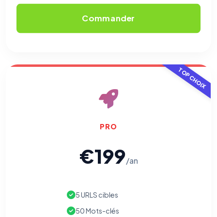
Commander
TOP CHOIX
PRO
€199
/an
5 URLS cibles
50 Mots-clés