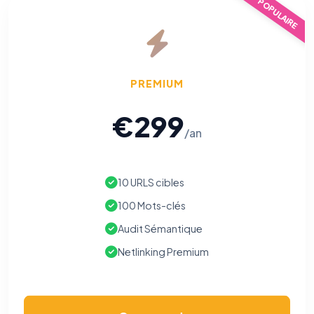
POPULAIRE
PREMIUM
€299
/an
10 URLS cibles
100 Mots-clés
Audit Sémantique
Netlinking Premium