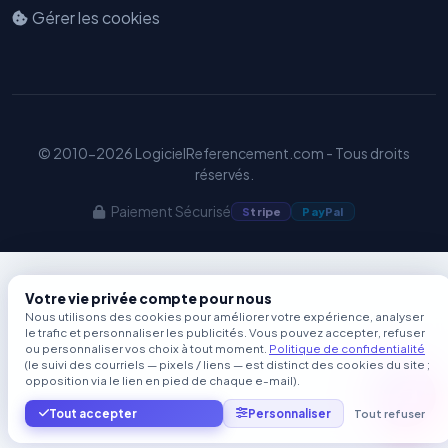
Gérer les cookies
© 2010-2026 LogicielReferencement.com - Tous droits
réservés.
Paiement Sécurisé
S
tripe
Pay
Pal
Votre vie privée compte pour nous
Nous utilisons des cookies pour améliorer votre expérience, analyser
le trafic et personnaliser les publicités. Vous pouvez accepter, refuser
ou personnaliser vos choix à tout moment.
Politique de confidentialité
(le suivi des courriels — pixels / liens — est distinct des cookies du site ;
opposition via le lien en pied de chaque e-mail).
Tout accepter
Personnaliser
Tout refuser