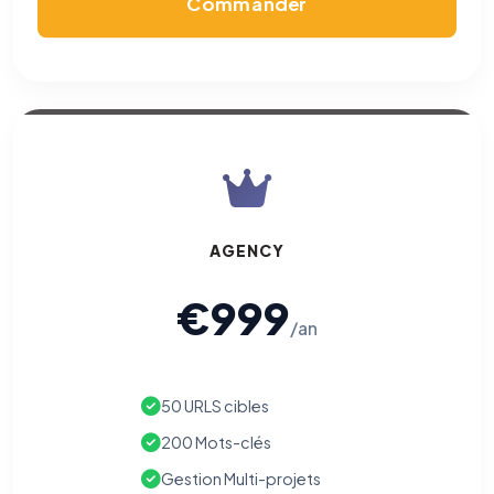
Commander
AGENCY
€999
/an
50 URLS cibles
200 Mots-clés
Gestion Multi-projets