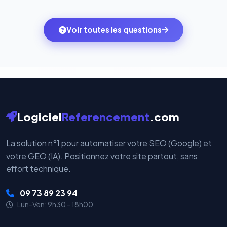
quelques clics vers le pack qui correspond à vos
des systèmes de paiement les plus sécurisés au
ambitions du moment — sans perdre vos données ni
monde. Vos données bancaires ne transitent jamais
Voir toutes les questions
votre historique.
par nos serveurs — elles sont gérées directement et
cryptées par ces plateformes certifiées PCI DSS.
Logiciel
Referencement
.com
La solution n°1 pour automatiser votre SEO (Google) et
votre GEO (IA). Positionnez votre site partout, sans
effort technique.
09 73 89 23 94
Lun-Ven: 9h30 - 18h00