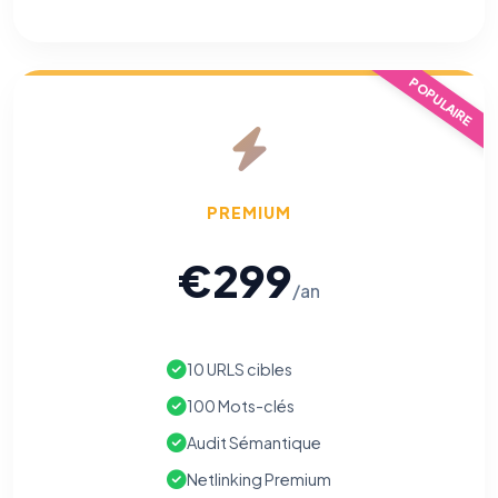
vous opposer à ce suivi ») — sans vous désinscrire des envois — ou
écrivez à
contact@logicielreferencement.com
. Détail :
Politique de
confidentialité
(section Traceurs dans les Courriels).
POPULAIRE
PREMIUM
€299
/an
10 URLS cibles
100 Mots-clés
Audit Sémantique
Netlinking Premium