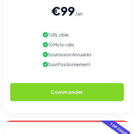
€99
/an
1 URL cible
10 Mots-clés
Soumission Annuaires
Suivi Positionnement
Commander
⚙️
TOP CHOIX