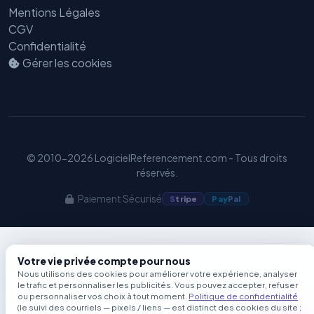
Mentions Légales
GEO
CGV
Confidentialité
Gérer les cookies
© 2010-2026 LogicielReferencement.com - Tous droits
réservés.
Paiement Sécurisé
S
tripe
Pay
Pal
Votre vie privée compte pour nous
Nous utilisons des cookies pour améliorer votre expérience, analyser
le trafic et personnaliser les publicités. Vous pouvez accepter, refuser
ou personnaliser vos choix à tout moment.
Politique de confidentialité
(le suivi des courriels — pixels / liens — est distinct des cookies du site ;