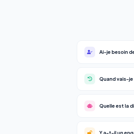
Ai-je besoin 
Absolument pas. Notre 
auto-entrepreneurs, P
Quand vais-je 
l'adresse de votre site,
La plupart de nos utili
référencement est un ma
Quelle est la 
progression
en automat
votre tableau de bord.
Le
SEO
(Search Engine 
GEO
(Generative Engine
Y a-t-il un e