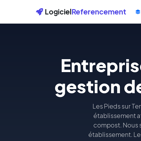
Logiciel
Referencement
Entrepri
gestion d
Les Pieds sur Te
établissement af
compost. Nous se
établissement. Le