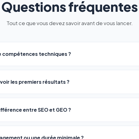
Questions fréquentes
Tout ce que vous devez savoir avant de vous lancer.
de compétences techniques ?
logiciel a été conçu pour être accessible à
tous les profils
: a
ME ou agences. Pas de code, pas de configuration complexe —
voir les premiers résultats ?
 décrivez votre activité, et le logiciel gère tout en automatiqu
sateurs observent une amélioration de leur positionnement en
4 
rathon, pas un sprint — mais notre logiciel
accélère considér
différence entre SEO et GEO ?
isant les actions SEO et GEO 24h/24. Vous suivez l'évolution 
Optimization) vous positionne sur les moteurs classiques : Goo
 Optimization) va plus loin : il fait en sorte que les IA généra
ngagement ou une durée minimale ?