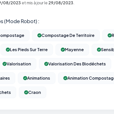
9/08/2023
et mis à jour le
29/08/2023
.
s (Mode Robot) :
ompostage
Compostage De Territoire
R
Les Pieds Sur Terre
Mayenne
Sensib
Valorisation
Valorisation Des Biodéchets
aires
Animations
Animation Compostag
chets
Craon
⚙️
Cookies essentiels
TOUJOURS ACTIF