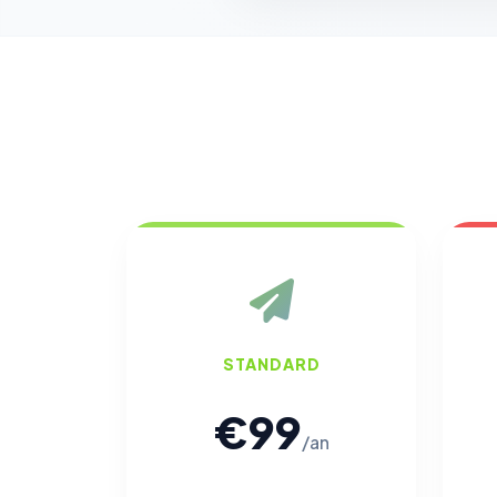
STANDARD
€99
/an