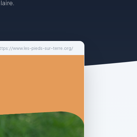
aire.
ttps://www.les-pieds-sur-terre.org/