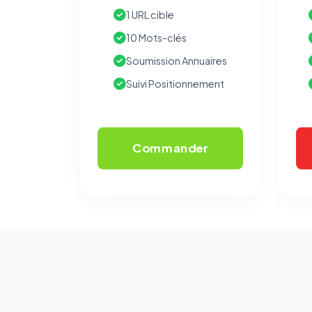
1 URL cible
10 Mots-clés
Soumission Annuaires
Suivi Positionnement
Commander