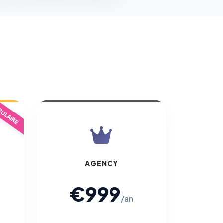
ULAIRE
AGENCY
€999
/an