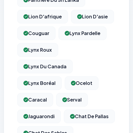
Lion D'afrique
Lion D'asie
Couguar
Lynx Pardelle
Lynx Roux
Lynx Du Canada
Lynx Boréal
Ocelot
Caracal
Serval
Jaguarondi
Chat De Pallas
Chat Des Sables