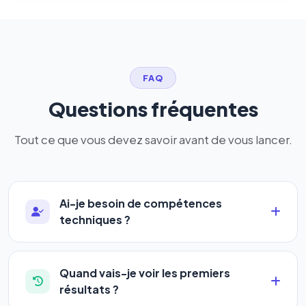
FAQ
Questions fréquentes
Tout ce que vous devez savoir avant de vous lancer.
Ai-je besoin de compétences
techniques ?
Absolument pas. Notre logiciel a été conçu pour
être accessible à
tous les profils
: artisans,
Quand vais-je voir les premiers
commerçants, auto-entrepreneurs, PME ou
résultats ?
agences. Pas de code, pas de configuration