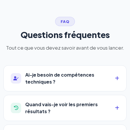
FAQ
Questions fréquentes
Tout ce que vous devez savoir avant de vous lancer.
Ai-je besoin de compétences
techniques ?
Absolument pas. Notre logiciel a été conçu pour
être accessible à
tous les profils
: artisans,
Quand vais-je voir les premiers
commerçants, auto-entrepreneurs, PME ou
résultats ?
agences. Pas de code, pas de configuration
La plupart de nos utilisateurs observent une
complexe — vous renseignez l'adresse de votre