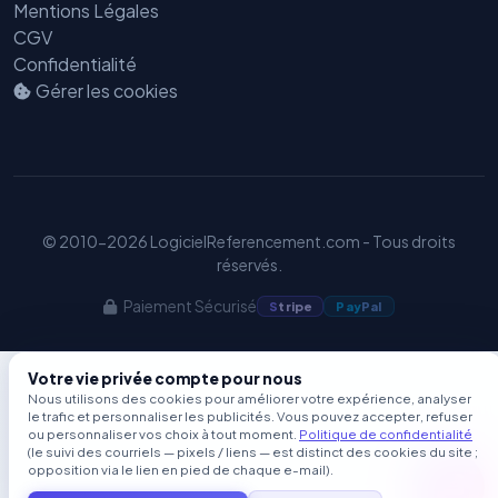
Mentions Légales
CGV
Confidentialité
Gérer les cookies
© 2010-2026 LogicielReferencement.com - Tous droits
réservés.
Paiement Sécurisé
S
tripe
Pay
Pal
Votre vie privée compte pour nous
Nous utilisons des cookies pour améliorer votre expérience, analyser
le trafic et personnaliser les publicités. Vous pouvez accepter, refuser
ou personnaliser vos choix à tout moment.
Politique de confidentialité
(le suivi des courriels — pixels / liens — est distinct des cookies du site ;
opposition via le lien en pied de chaque e-mail).