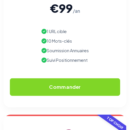
€99
/an
1 URL cible
10 Mots-clés
Soumission Annuaires
Suivi Positionnement
Commander
TOP CHOIX