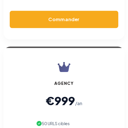
écrivez à
contact@logicielreferencement.com
. Détail :
Politique de
confidentialité
(section Traceurs dans les Courriels).
Commander
AGENCY
€999
/an
50 URLS cibles