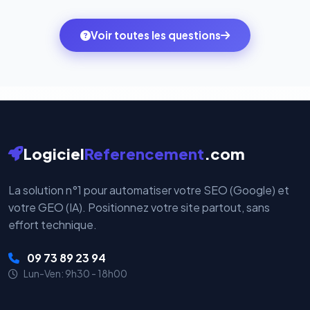
quelques clics vers le pack qui correspond à vos
des systèmes de paiement les plus sécurisés au
ambitions du moment — sans perdre vos données ni
monde. Vos données bancaires ne transitent jamais
Voir toutes les questions
votre historique.
par nos serveurs — elles sont gérées directement et
cryptées par ces plateformes certifiées PCI DSS.
Logiciel
Referencement
.com
La solution n°1 pour automatiser votre SEO (Google) et
votre GEO (IA). Positionnez votre site partout, sans
effort technique.
09 73 89 23 94
Lun-Ven: 9h30 - 18h00