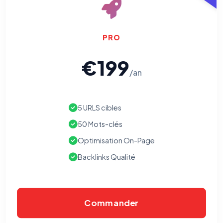
PRO
€199
/an
5 URLS cibles
50 Mots-clés
Optimisation On-Page
Backlinks Qualité
⚙️
Commander