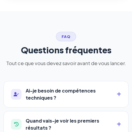
FAQ
Questions fréquentes
Tout ce que vous devez savoir avant de vous lancer.
Ai-je besoin de compétences
techniques ?
Absolument pas. Notre logiciel a été conçu pour
être accessible à
tous les profils
: artisans,
Quand vais-je voir les premiers
commerçants, auto-entrepreneurs, PME ou
résultats ?