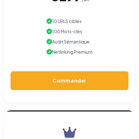
Nous aident à comprendre comment vous utilisez le site
(pages visitées, durée de visite) pour l'améliorer. Données
anonymisées via Google Analytics.
10 URLS cibles
Cookies marketing
100 Mots-clés
Permettent d'afficher des publicités pertinentes et de
mesurer l'efficacité de nos campagnes (Google Ads,
Audit Sémantique
Meta/Facebook). Vous pouvez les refuser sans impact sur
votre navigation.
Netlinking Premium
Traceurs des courriels
HORS SITE WEB
Les e-mails peuvent contenir un pixel d'ouverture et des liens
traçants (Art. 82 loi Informatique et Libertés ; recommandation CNIL
Commander
pixels 2026 / FAQ juillet 2026).
Ce suivi n'est pas géré par ce
bandeau cookies
(cadre distinct du site web). Pour vous y
opposer : utilisez le
lien dédié en pied de chaque courriel
(« Pour
vous opposer à ce suivi ») — sans vous désinscrire des envois — ou
écrivez à
contact@logicielreferencement.com
. Détail :
Politique de
confidentialité
(section Traceurs dans les Courriels).