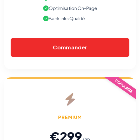
Optimisation On-Page
Backlinks Qualité
Commander
POPULAIRE
⚙️
Cookies essentiels
TOUJOURS ACTIF
Nécessaires au fonctionnement du site : session, sécurité,
mémorisation de vos choix de consentement. Ils ne
PREMIUM
peuvent pas être désactivés.
€299
Cookies analytiques
/an