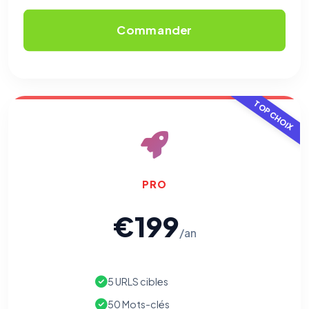
Commander
TOP CHOIX
PRO
€199
/an
5 URLS cibles
50 Mots-clés