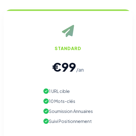
STANDARD
€99
/an
1 URL cible
10 Mots-clés
Soumission Annuaires
Suivi Positionnement