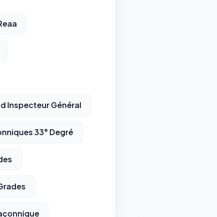
 Reaa
d Inspecteur Général
onniques 33° Degré
des
 Grades
açonnique