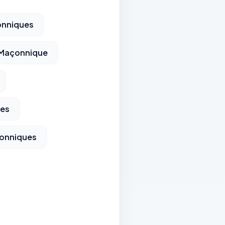
onniques
 Maçonnique
ues
onniques