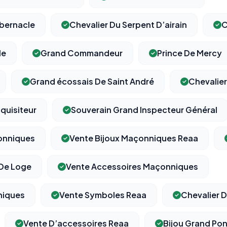
abernacle
Chevalier Du Serpent D’airain
C
le
Grand Commandeur
Prince De Mercy
⚙️
Grand écossais De Saint André
Chevalie
Cookies essentiels
TOUJOURS ACTIF
Nécessaires au fonctionnement du site : session, sécurité,
quisiteur
Souverain Grand Inspecteur Général
mémorisation de vos choix de consentement. Ils ne peuvent
pas être désactivés.
onniques
Vente Bijoux Maçonniques Reaa
Cookies analytiques
 De Loge
Vente Accessoires Maçonniques
Nous aident à comprendre comment vous utilisez le site
(pages visitées, durée de visite) pour l'améliorer. Données
anonymisées via Google Analytics.
niques
Vente Symboles Reaa
Chevalier D
Cookies marketing
Vente D’accessoires Reaa
Bijou Grand Pon