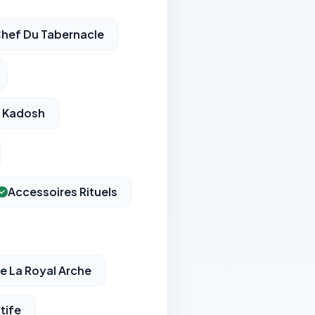
hef Du Tabernacle
r Kadosh
Accessoires Rituels
e La Royal Arche
tife