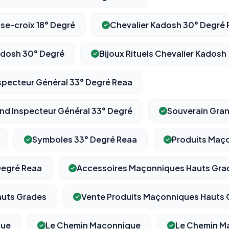
ose-croix 18° Degré
Chevalier Kadosh 30° Degré
Kadosh 30° Degré
Bijoux Rituels Chevalier Kadosh
specteur Général 33° Degré Reaa
and Inspecteur Général 33° Degré
Souverain Gran
Symboles 33° Degré Reaa
Produits Maç
Degré Reaa
Accessoires Maçonniques Hauts Gra
auts Grades
Vente Produits Maçonniques Hauts
que
Le Chemin Maconnique
Le Chemin M