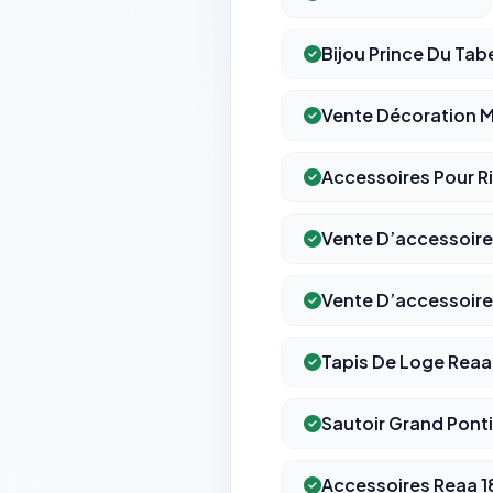
Bijou Prince Du Tab
Vente Décoration 
Accessoires Pour R
Vente D’accessoire
Vente D’accessoire
Tapis De Loge Reaa
Sautoir Grand Pont
Accessoires Reaa 1