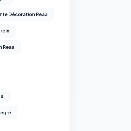
nte Décoration Reaa
Croix
h Reaa
aa
Degré