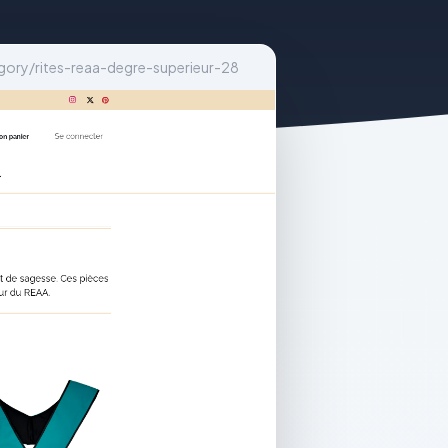
ry/rites-reaa-degre-superieur-28