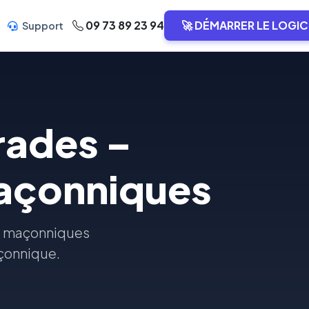
09 73 89 23 94
🚀 DÉMARRER LE LOGIC
Support
rades –
Maçonniques
es maçonniques
açonnique.