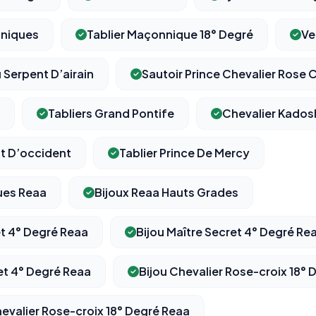
niques
Tablier Maçonnique 18° Degré
Ve
u Serpent D’airain
Sautoir Prince Chevalier Rose 
Tabliers Grand Pontife
Chevalier Kados
Et D’occident
Tablier Prince De Mercy
ues Reaa
Bijoux Reaa Hauts Grades
et 4° Degré Reaa
Bijou Maître Secret 4° Degré Re
et 4° Degré Reaa
Bijou Chevalier Rose-croix 18° 
evalier Rose-croix 18° Degré Reaa