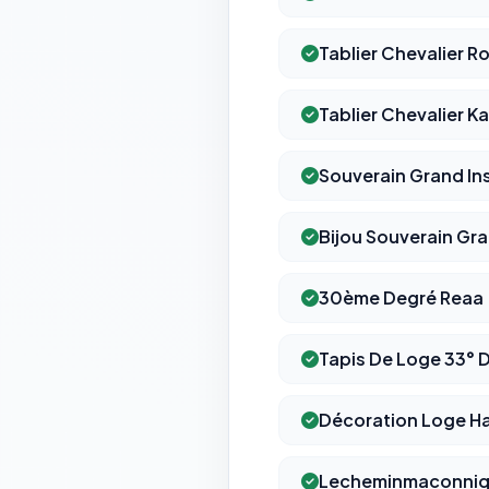
Tablier Chevalier R
Tablier Chevalier 
Souverain Grand In
Bijou Souverain Gr
30ème Degré Reaa
Tapis De Loge 33° 
Décoration Loge H
Lecheminmaconni