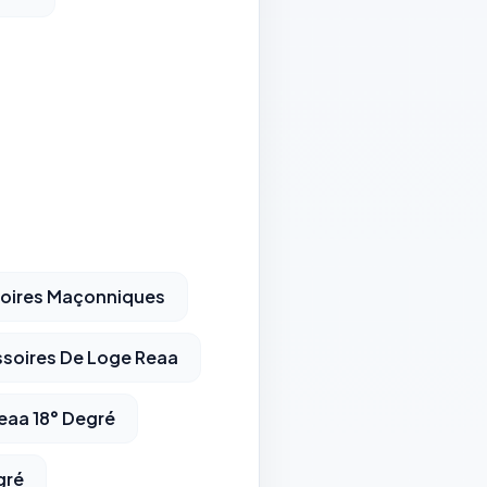
soires Maçonniques
soires De Loge Reaa
Reaa 18° Degré
gré