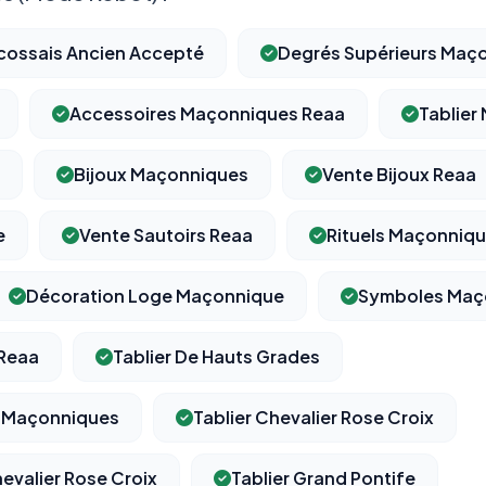
écossais Ancien Accepté
Degrés Supérieurs Maç
Accessoires Maçonniques Reaa
Tablier
Bijoux Maçonniques
Vente Bijoux Reaa
e
Vente Sautoirs Reaa
Rituels Maçonniq
Décoration Loge Maçonnique
Symboles Maç
 Reaa
Tablier De Hauts Grades
 Maçonniques
Tablier Chevalier Rose Croix
evalier Rose Croix
Tablier Grand Pontife