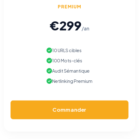
PREMIUM
€299
/an
10 URLS cibles
100 Mots-clés
Audit Sémantique
Netlinking Premium
Commander