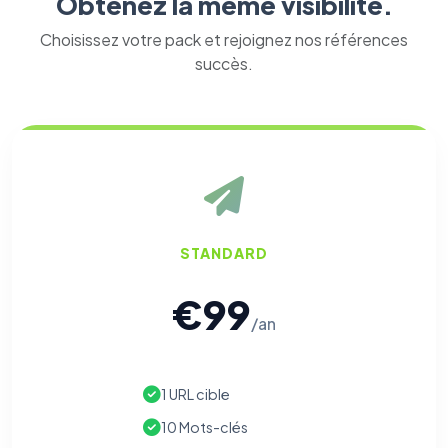
Obtenez la même visibilité.
Choisissez votre pack et rejoignez nos références
succès.
STANDARD
€99
/an
⚙️
1 URL cible
Cookies essentiels
TOUJOURS ACTIF
Nécessaires au fonctionnement du site : session, sécurité,
10 Mots-clés
mémorisation de vos choix de consentement. Ils ne