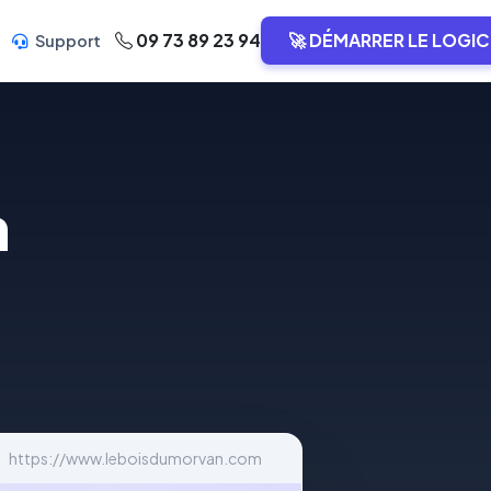
09 73 89 23 94
🚀 DÉMARRER LE LOGIC
Support
n
https://www.leboisdumorvan.com