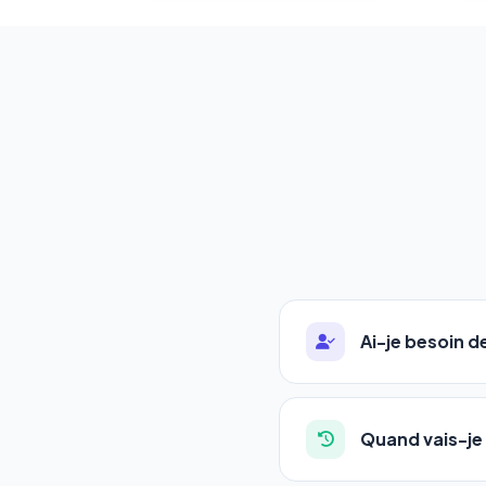
Ai-je besoin 
Absolument pas. Notre 
auto-entrepreneurs, P
Quand vais-je 
l'adresse de votre site,