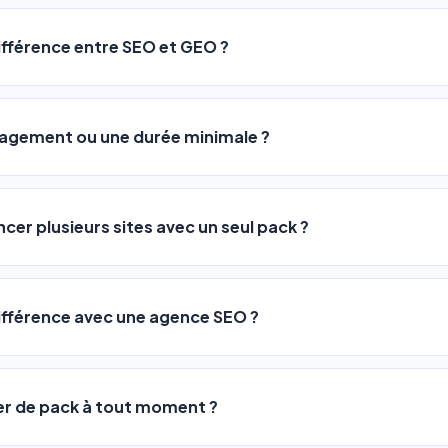
sateurs observent une amélioration de leur positionnement en
4 
rathon, pas un sprint — mais notre logiciel
accélère considér
différence entre SEO et GEO ?
isant les actions SEO et GEO 24h/24. Vous suivez l'évolution 
Optimization) vous positionne sur les moteurs classiques : Goo
 Optimization) va plus loin : il fait en sorte que les IA généra
ngagement ou une durée minimale ?
us citent comme référence dans leurs réponses. Notre logiciel e
 automatiquement.
ous nos packs sont résiliables à tout moment, directement depu
ontactant par téléphone (09 73 89 23 94) ou via le support en li
ncer plusieurs sites avec un seul pack ?
re liberté est totale.
e un nombre de sites différent :
différence avec une agence SEO ?
re en moyenne entre
500 et 3 000€/mois
, sans garantie de rés
0 URLs
vous donne accès aux mêmes leviers d'optimisation dès
99€/an
er de pack à tout moment ?
 URLs
, un support humain inclus, et une couverture SEO + GEO que l