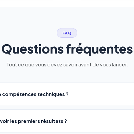
FAQ
Questions fréquentes
Tout ce que vous devez savoir avant de vous lancer.
de compétences techniques ?
logiciel a été conçu pour être accessible à
tous les profils
: a
ME ou agences. Pas de code, pas de configuration complexe —
voir les premiers résultats ?
 décrivez votre activité, et le logiciel gère tout en automatiqu