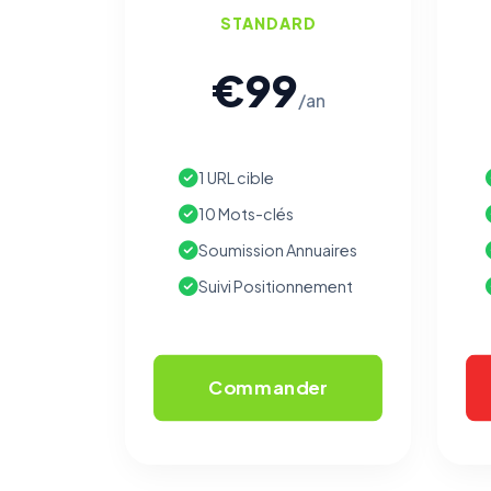
STANDARD
€99
/an
1 URL cible
10 Mots-clés
Soumission Annuaires
Suivi Positionnement
Commander