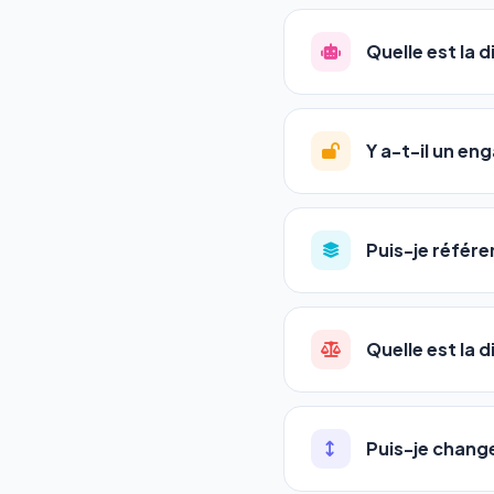
La plupart de nos utili
référencement est un ma
Quelle est la 
progression
en automat
votre tableau de bord.
Le
SEO
(Search Engine 
GEO
(Generative Engine
Y a-t-il un e
Gemini et Perplexity
vo
deux simultanément et
Aucun engagement.
T
en un clic, ou en nous c
Puis-je référe
pas de frais cachés. Vot
Oui ! Chaque pack couvr
Quelle est la 
•
Standard
→ 1 URL
•
Pro
→ jusqu'à 5 URLs
Une agence SEO factu
•
Premium
→ jusqu'à 1
les IA. Notre logiciel 
Puis-je chang
•
Agency
→ jusqu'à 50
visibles en temps réel
pas encore.