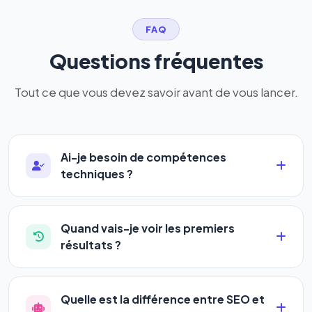
FAQ
Questions fréquentes
Tout ce que vous devez savoir avant de vous lancer.
Ai-je besoin de compétences
techniques ?
Absolument pas. Notre logiciel a été conçu pour
être accessible à
tous les profils
: artisans,
Quand vais-je voir les premiers
commerçants, auto-entrepreneurs, PME ou
résultats ?
agences. Pas de code, pas de configuration
La plupart de nos utilisateurs observent une
complexe — vous renseignez l'adresse de votre
amélioration de leur positionnement en
4 à 6
site, décrivez votre activité, et le logiciel gère tout
Quelle est la différence entre SEO et