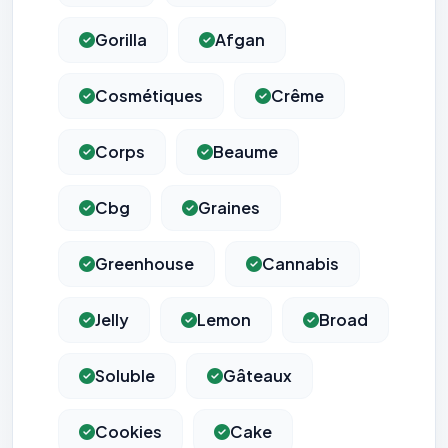
Gorilla
Afgan
Cosmétiques
Crême
Corps
Beaume
Cbg
Graines
Greenhouse
Cannabis
Jelly
Lemon
Broad
Soluble
Gâteaux
Cookies
Cake