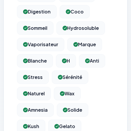
Digestion
Coco
Sommeil
Hydrosoluble
Vaporisateur
Marque
Blanche
H
Anti
Stress
Sérénité
Naturel
Wax
Amnesia
Solide
Kush
Gelato