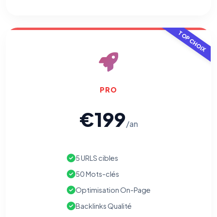
traçants (Art. 82 loi Informatique et Libertés ; recommandation CNIL
pixels 2026 / FAQ juillet 2026).
Ce suivi n'est pas géré par ce
bandeau cookies
(cadre distinct du site web). Pour vous y
opposer : utilisez le
lien dédié en pied de chaque courriel
(« Pour
TOP CHOIX
vous opposer à ce suivi ») — sans vous désinscrire des envois — ou
écrivez à
contact@logicielreferencement.com
. Détail :
Politique de
confidentialité
(section Traceurs dans les Courriels).
PRO
€199
/an
5 URLS cibles
50 Mots-clés
Optimisation On-Page
Backlinks Qualité