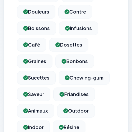
Douleurs
Contre
Boissons
Infusions
Café
Dosettes
Graines
Bonbons
Sucettes
Chewing-gum
Saveur
Friandises
Animaux
Outdoor
Indoor
Résine