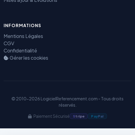
INFORMATIONS
Mentions Légales
Benjamin — Agent IA SEO &
CGV
GEO
Confidentialité
Gérer les cookies
© 2010-2026 LogicielReferencement.com - Tous droits
réservés.
Paiement Sécurisé
S
tripe
Pay
Pal