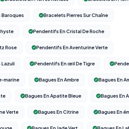
es Baroques
Bracelets Pierres Sur Chaîne
⚙️
thyste
Pendentifs En Cristal De Roche
tz Rose
Pendentifs En Aventurine Verte
Cookies essentiels
TOUJOURS ACTIF
Nécessaires au fonctionnement du site : session, sécurité,
mémorisation de vos choix de consentement. Ils ne peuvent
 Lazuli
Pendentifs En œil De Tigre
Pende
pas être désactivés.
e-marine
Bagues En Ambre
Bagues En A
Cookies analytiques
Nous aident à comprendre comment vous utilisez le site
ste
Bagues En Apatite Bleue
Bagues En A
(pages visitées, durée de visite) pour l'améliorer. Données
anonymisées via Google Analytics.
ne Verte
Bagues En Citrine
Bagues En é
Cookies marketing
Rouge
Bagues En Jade Vert
Bagues En La