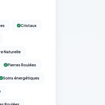
les
Cristaux
re Naturelle
Pierres Roulées
Soins énergétiques
e
res Roulées