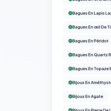
Bagues En Lapis Laz
Bagues En œil De T
Bagues En Péridot
Bagues En Quartz 
Bagues En Topaze 
Bijoux En Améthyst
Bijoux En Agate
Bijoux En Pierre De