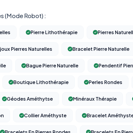
s (Mode Robot) :
elles
Pierre Lithothérapie
Pierres Naturel
ijoux Pierres Naturelles
Bracelet Pierre Naturelle
lle
Bague Pierre Naturelle
Pendentif Pier
Boutique Lithothérapie
Perles Rondes
Géodes Améthytse
Minéraux Thérapie
on
Collier Améthyste
Bracelet Améthyst
Bracelets En Pierres Rondes
Bracelets En Pier