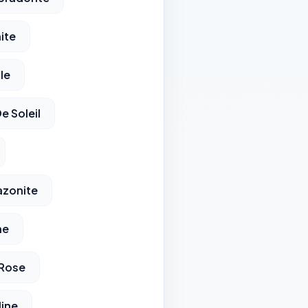
ite
le
e Soleil
azonite
ne
 Rose
line