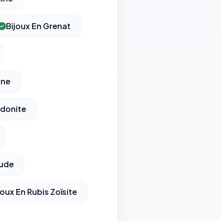
Bijoux En Grenat
nne
odonite
aude
joux En Rubis Zoïsite