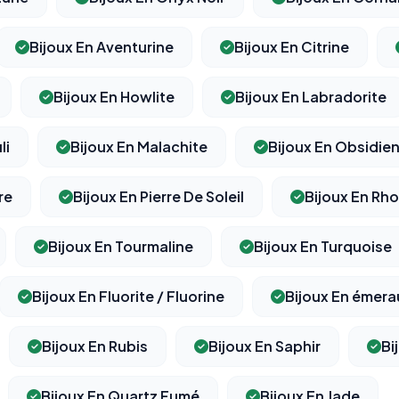
Bijoux En Aventurine
Bijoux En Citrine
Bijoux En Howlite
Bijoux En Labradorite
li
Bijoux En Malachite
Bijoux En Obsidie
re
Bijoux En Pierre De Soleil
Bijoux En Rh
Bijoux En Tourmaline
Bijoux En Turquoise
Bijoux En Fluorite / Fluorine
Bijoux En émer
Bijoux En Rubis
Bijoux En Saphir
Bi
Bijoux En Quartz Fumé
Bijoux En Jade