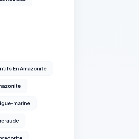
ntifs En Amazonite
mazonite
igue-marine
meraude
bradorite