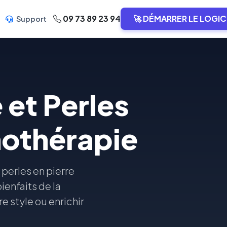
09 73 89 23 94
🚀 DÉMARRER LE LOGIC
Support
 et Perles
thothérapie
 perles en pierre
ienfaits de la
e style ou enrichir