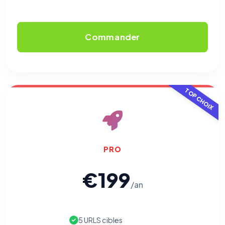
Cookies analytiques
Nous aident à comprendre comment vous utilisez le site
(pages visitées, durée de visite) pour l'améliorer. Données
Commander
anonymisées via Google Analytics.
Cookies marketing
Permettent d'afficher des publicités pertinentes et de
mesurer l'efficacité de nos campagnes (Google Ads,
TOP CHOIX
Meta/Facebook). Vous pouvez les refuser sans impact sur
votre navigation.
Traceurs des courriels
HORS SITE WEB
Les e-mails peuvent contenir un pixel d'ouverture et des liens
traçants (Art. 82 loi Informatique et Libertés ; recommandation CNIL
PRO
pixels 2026 / FAQ juillet 2026).
Ce suivi n'est pas géré par ce
bandeau cookies
(cadre distinct du site web). Pour vous y
opposer : utilisez le
lien dédié en pied de chaque courriel
(« Pour
€199
vous opposer à ce suivi ») — sans vous désinscrire des envois — ou
écrivez à
contact@logicielreferencement.com
. Détail :
Politique de
/an
confidentialité
(section Traceurs dans les Courriels).
5 URLS cibles