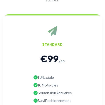
STANDARD
€99
/an
⚙️
1 URL cible
10 Mots-clés
Cookies essentiels
TOUJOURS ACTIF
Nécessaires au fonctionnement du site : session, sécurité,
Soumission Annuaires
mémorisation de vos choix de consentement. Ils ne
peuvent pas être désactivés.
Suivi Positionnement