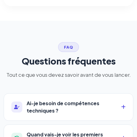
FAQ
Questions fréquentes
Tout ce que vous devez savoir avant de vous lancer.
Ai-je besoin de compétences
techniques ?
Absolument pas. Notre logiciel a été conçu pour
être accessible à
tous les profils
: artisans,
Quand vais-je voir les premiers