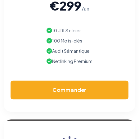
€299
/an
10 URLS cibles
100 Mots-clés
Audit Sémantique
Netlinking Premium
Commander