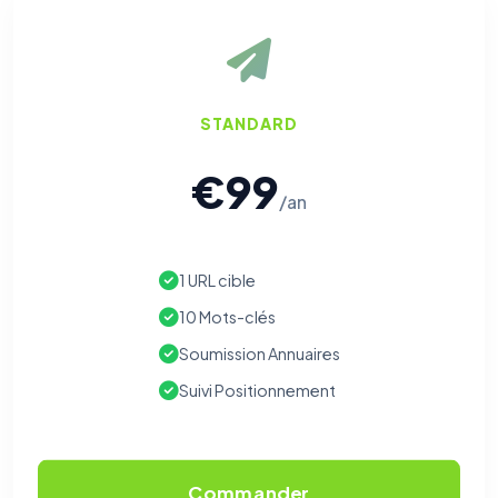
STANDARD
€99
/an
1 URL cible
10 Mots-clés
Soumission Annuaires
Suivi Positionnement
Commander