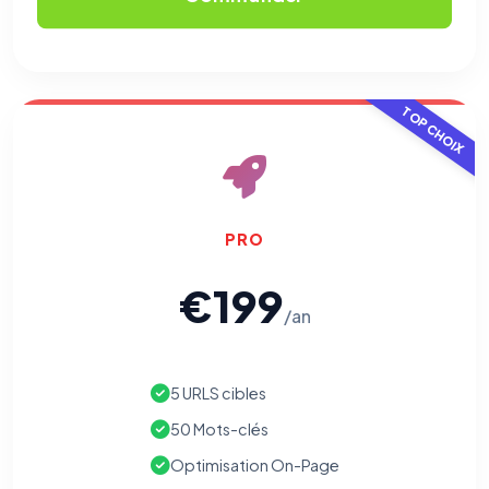
TOP CHOIX
PRO
€199
/an
5 URLS cibles
50 Mots-clés
Optimisation On-Page