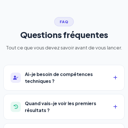
FAQ
Questions fréquentes
Tout ce que vous devez savoir avant de vous lancer.
Ai-je besoin de compétences
techniques ?
Absolument pas. Notre logiciel a été conçu pour
être accessible à
tous les profils
: artisans,
Quand vais-je voir les premiers
commerçants, auto-entrepreneurs, PME ou
résultats ?
agences. Pas de code, pas de configuration
La plupart de nos utilisateurs observent une
complexe — vous renseignez l'adresse de votre