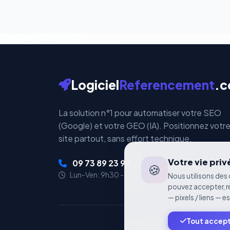
Logiciel
Referencement
.
La solution n°1 pour automatiser votre SEO
(Google) et votre GEO (IA). Positionnez votr
site partout, sans effort technique.
Votre vie pri
09 73 89 23 94
🍪
Lun-Ven: 9h30 - 18h00
Nous utilisons des 
pouvez accepter, r
— pixels / liens — e
Tout accep