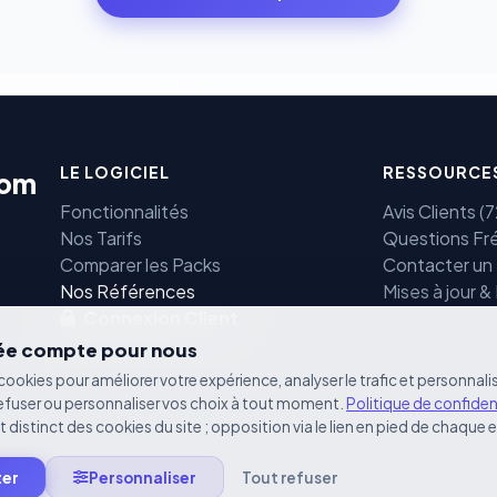
LE LOGICIEL
RESSOURCE
com
Fonctionnalités
Avis Clients 
Nos Tarifs
Questions Fr
Comparer les Packs
Contacter un
e
Nos Références
Mises à jour &
Connexion Client
vée compte pour nous
cookies pour améliorer votre expérience, analyser le trafic et personnalis
efuser ou personnaliser vos choix à tout moment.
Politique de confiden
st distinct des cookies du site ; opposition via le lien en pied de chaque 
ter
Personnaliser
Tout refuser