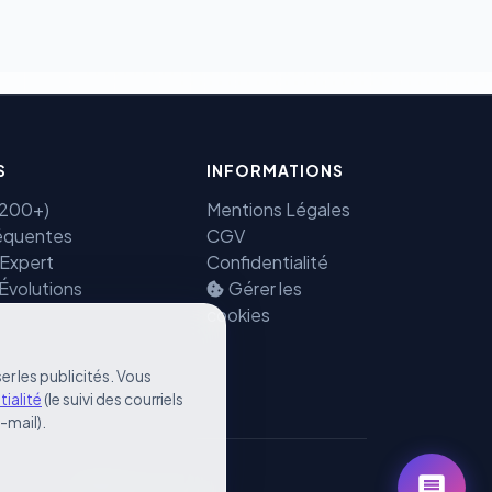
S
INFORMATIONS
(7200+)
Mentions Légales
équentes
CGV
 Expert
Confidentialité
 Évolutions
Gérer les
cookies
er les publicités. Vous
tialité
(le suivi des courriels
e-mail).