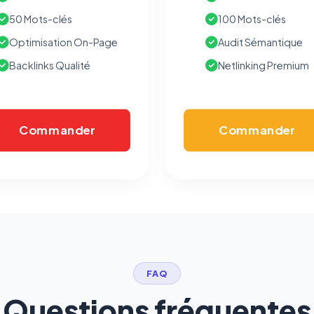
Cookies marketing
50 Mots-clés
100 Mots-clés
Permettent d'afficher des publicités pertinentes et de
mesurer l'efficacité de nos campagnes (Google Ads,
Optimisation On-Page
Audit Sémantique
Meta/Facebook). Vous pouvez les refuser sans impact sur
votre navigation.
Backlinks Qualité
Netlinking Premium
Traceurs des courriels
HORS SITE WEB
Les e-mails peuvent contenir un pixel d'ouverture et des liens
Commander
Commander
traçants (Art. 82 loi Informatique et Libertés ; recommandation CNIL
pixels 2026 / FAQ juillet 2026).
Ce suivi n'est pas géré par ce
bandeau cookies
(cadre distinct du site web). Pour vous y
opposer : utilisez le
lien dédié en pied de chaque courriel
(« Pour
vous opposer à ce suivi ») — sans vous désinscrire des envois — ou
écrivez à
contact@logicielreferencement.com
. Détail :
Politique de
confidentialité
(section Traceurs dans les Courriels).
FAQ
Questions fréquentes