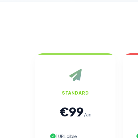
STANDARD
€99
/an
1 URL cible