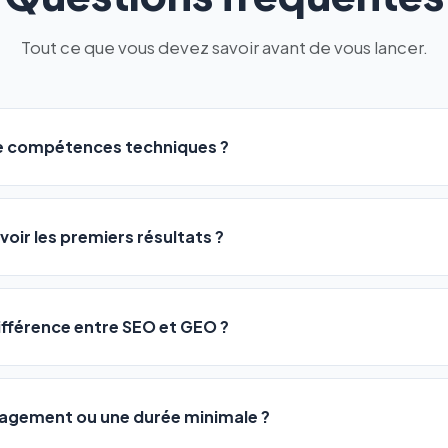
Tout ce que vous devez savoir avant de vous lancer.
de compétences techniques ?
logiciel a été conçu pour être accessible à
tous les profils
: a
ME ou agences. Pas de code, pas de configuration complexe —
voir les premiers résultats ?
 décrivez votre activité, et le logiciel gère tout en automatiqu
sateurs observent une amélioration de leur positionnement en
4 
rathon, pas un sprint — mais notre logiciel
accélère considér
différence entre SEO et GEO ?
isant les actions SEO et GEO 24h/24. Vous suivez l'évolution 
Optimization) vous positionne sur les moteurs classiques : Goo
 Optimization) va plus loin : il fait en sorte que les IA généra
ngagement ou une durée minimale ?
us citent comme référence dans leurs réponses. Notre logiciel e