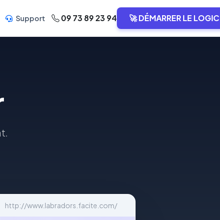
09 73 89 23 94
🚀 DÉMARRER LE LOGIC
Support
r
t.
http://www.labradors.facite.com/