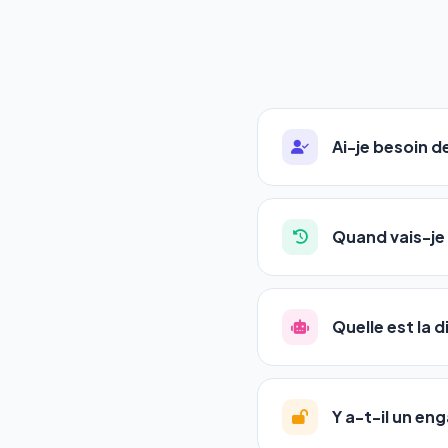
Ai-je besoin 
Absolument pas. Notre 
auto-entrepreneurs, P
Quand vais-je 
l'adresse de votre site,
La plupart de nos utili
référencement est un ma
Quelle est la 
progression
en automat
votre tableau de bord.
Le
SEO
(Search Engine 
GEO
(Generative Engine
Y a-t-il un e
Gemini et Perplexity
vo