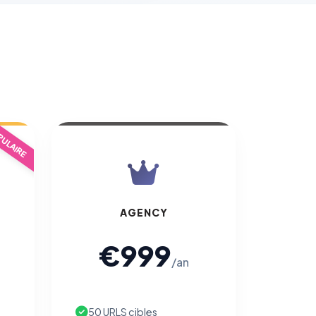
ULAIRE
AGENCY
€999
/an
50 URLS cibles