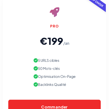
TOP CHOIX
PRO
€199
/an
5 URLS cibles
50 Mots-clés
Optimisation On-Page
Backlinks Qualité
Commander