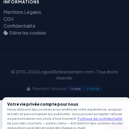
INFORMATIONS
GEO
Mentions Légales
CGV
Confidentialité
Gérer les cookies
© 2010-2026 LogicielReferencement.com - Tous droits
réservés.
Paiement Sécurisé
S
tripe
Pay
Pal
Votre vie privée compte pour nous
Nous utilisons des cookies pour améliorer votre expérience, analyser
le trafic et personnaliser les publicités. Vous pouvez accepter, refuser
ou personnaliser vos choix à tout moment.
Politique de confidentialité
(le suivi des courriels — pixels / liens — est distinct des cookies du site ;
opposition via le lien en pied de chaque e-mail).