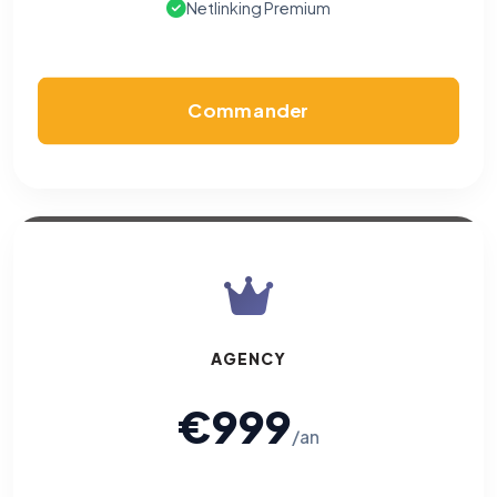
Netlinking Premium
Cookies marketing
Permettent d'afficher des publicités pertinentes et de
mesurer l'efficacité de nos campagnes (Google Ads,
Meta/Facebook). Vous pouvez les refuser sans impact sur
votre navigation.
Commander
Traceurs des courriels
HORS SITE WEB
Les e-mails peuvent contenir un pixel d'ouverture et des liens
traçants (Art. 82 loi Informatique et Libertés ; recommandation CNIL
pixels 2026 / FAQ juillet 2026).
Ce suivi n'est pas géré par ce
bandeau cookies
(cadre distinct du site web). Pour vous y
opposer : utilisez le
lien dédié en pied de chaque courriel
(« Pour
vous opposer à ce suivi ») — sans vous désinscrire des envois — ou
écrivez à
contact@logicielreferencement.com
. Détail :
Politique de
confidentialité
(section Traceurs dans les Courriels).
AGENCY
€999
/an