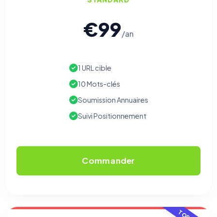
€99
/an
1 URL cible
10 Mots-clés
Soumission Annuaires
Suivi Positionnement
Commander