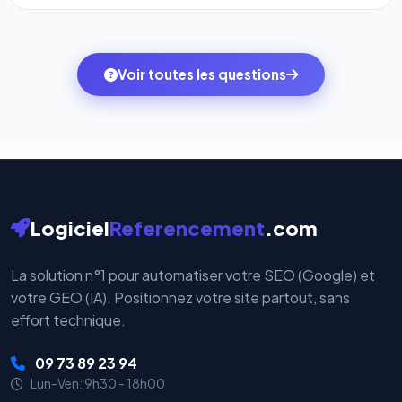
l'onglet
« Migrer votre pack »
pour basculer en
Totalement. Nous utilisons
Stripe
et
PayPal
, deux
quelques clics vers le pack qui correspond à vos
des systèmes de paiement les plus sécurisés au
ambitions du moment — sans perdre vos données ni
monde. Vos données bancaires ne transitent jamais
Voir toutes les questions
votre historique.
par nos serveurs — elles sont gérées directement et
cryptées par ces plateformes certifiées PCI DSS.
Logiciel
Referencement
.com
La solution n°1 pour automatiser votre SEO (Google) et
votre GEO (IA). Positionnez votre site partout, sans
effort technique.
09 73 89 23 94
Lun-Ven: 9h30 - 18h00