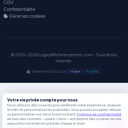
CGV
Confidentialité
Gérer les cookies
© 2010-2026 LogicielReferencement.com - Tous droits
réservés.
Paiement Sécurisé
S
tripe
Pay
Pal
Votre vie privée compte pour nous
Nous utilisons des cookies pour améliorer votre expérience, analyser
le trafic et personnaliser les publicités. Vous pouvez accepter, refuser
ou personnaliser vos choix à tout moment.
Politique de confidentialité
(le suivi des courriels — pixels / liens — est distinct des cookies du site ;
opposition via le lien en pied de chaque e-mail).