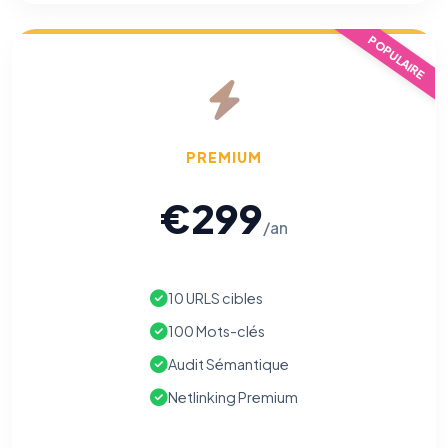
POPULAIRE
PREMIUM
€299
/an
10 URLS cibles
100 Mots-clés
Audit Sémantique
Netlinking Premium