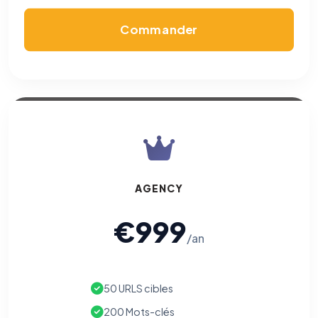
Commander
AGENCY
€999
/an
50 URLS cibles
200 Mots-clés