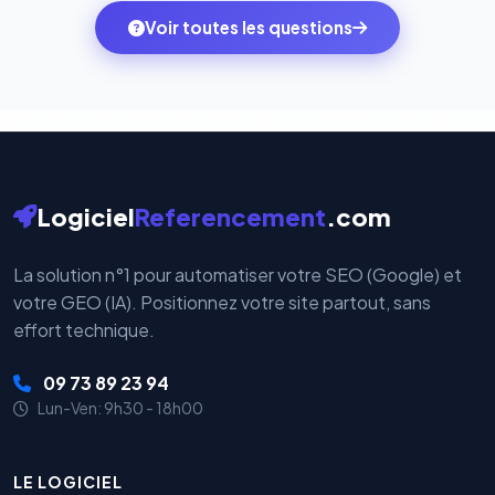
ambitions du moment — sans perdre vos données ni
monde. Vos données bancaires ne transitent jamais
Voir toutes les questions
votre historique.
par nos serveurs — elles sont gérées directement et
cryptées par ces plateformes certifiées PCI DSS.
Logiciel
Referencement
.com
La solution n°1 pour automatiser votre SEO (Google) et
votre GEO (IA). Positionnez votre site partout, sans
effort technique.
09 73 89 23 94
Lun-Ven: 9h30 - 18h00
LE LOGICIEL