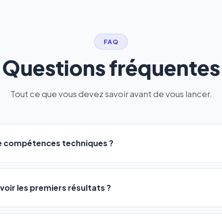
FAQ
Questions fréquentes
Tout ce que vous devez savoir avant de vous lancer.
de compétences techniques ?
logiciel a été conçu pour être accessible à
tous les profils
: a
ME ou agences. Pas de code, pas de configuration complexe —
voir les premiers résultats ?
 décrivez votre activité, et le logiciel gère tout en automatiqu
sateurs observent une amélioration de leur positionnement en
4 