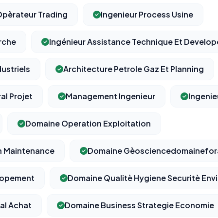
pèrateur Trading
Ingenieur Process Usine
rche
Ingénieur Assistance Technique Et Develo
⚙️
ustriels
Architecture Petrole Gaz Et Planning
Cookies essentiels
TOUJOURS ACTIF
l Projet
Management Ingenieur
Ingenie
Nécessaires au fonctionnement du site : session, sécurité,
mémorisation de vos choix de consentement. Ils ne peuvent
pas être désactivés.
Domaine Operation Exploitation
Cookies analytiques
n Maintenance
Domaine Gèosciencedomainefora
Nous aident à comprendre comment vous utilisez le site
(pages visitées, durée de visite) pour l'améliorer. Données
lopement
Domaine Qualitè Hygiene Securitè En
anonymisées via Google Analytics.
al Achat
Domaine Business Strategie Economie
Cookies marketing