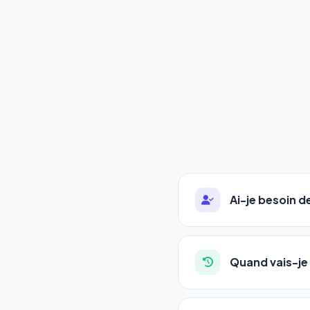
Ai-je besoin 
Absolument pas. Notre 
auto-entrepreneurs, P
Quand vais-je 
l'adresse de votre site,
La plupart de nos utili