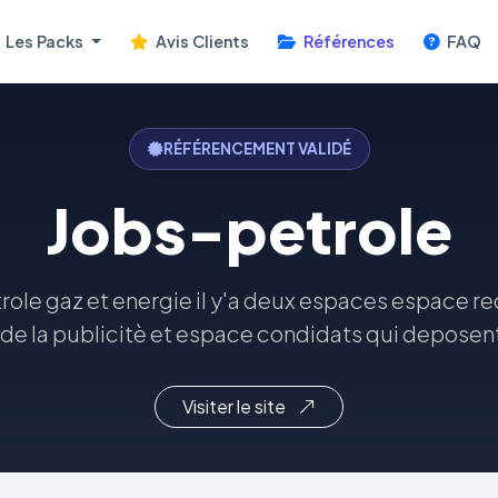
Les Packs
Avis Clients
Références
FAQ
RÉFÉRENCEMENT VALIDÉ
Jobs-petrole
role gaz et energie il y'a deux espaces espace r
de la publicitè et espace condidats qui deposent
Visiter le site