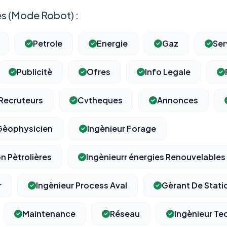
s (Mode Robot) :
Petrole
Energie
Gaz
Ser
Publicitè
Ofres
Info Legale
Recruteurs
Cvtheques
Annonces
Gèophysicien
Ingènieur Forage
on Pètrolières
Ingènieurr énergies Renouvelables
r
Ingènieur Process Aval
Gèrant De Stati
Maintenance
Réseau
Ingènieur T