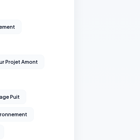
pement
ur Projet Amont
ge Puit
vironnement