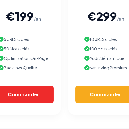
€199
€299
/an
/an
5 URLS cibles
10 URLS cibles
50 Mots-clés
100 Mots-clés
Optimisation On-Page
Audit Sémantique
Backlinks Qualité
Netlinking Premium
Commander
Commander