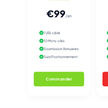
€99
/an
1 URL cible
10 Mots-clés
Soumission Annuaires
Suivi Positionnement
Commander